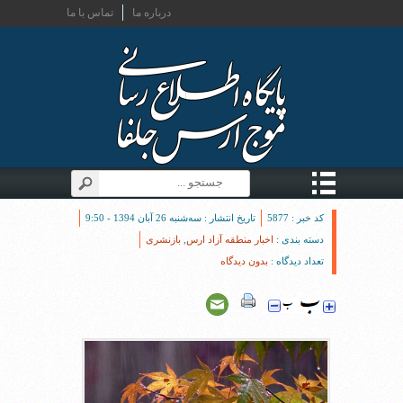
درباره ما
تماس با ما
کد خبر : 5877
تاریخ انتشار : سه‌شنبه 26 آبان 1394 - 9:50
دسته بندی :
اخبار منطقه آزاد ارس
,
بازنشری
تعداد دیدگاه :
بدون دیدگاه