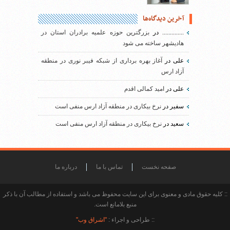
آخرین دیدگاه‌ها
..............
در
بزرگترین حوزه علمیه برادران استان در
هادیشهر ساخته می شود
علی
در
آغاز بهره برداری از شبکه فیبر نوری در منطقه
آزاد ارس
علی
در
امید کمالی اقدم
سفیر
در
نرخ بیکاری در منطقه آزاد ارس منفی است
سعید
در
نرخ بیکاری در منطقه آزاد ارس منفی است
صفحه نخست
تماس با ما
درباره ما
:: کلیه حقوق مادی و معنوی برای این سایت محفوظ می باشد و استفاده از مطالب آن با ذکر
منبع بلامانع است.
:: طراحی و اجراء :
"اشراق وب"