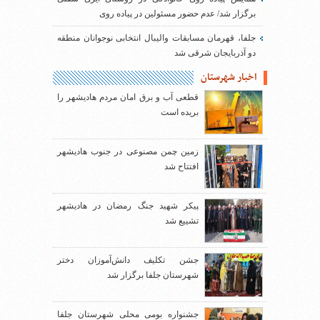
برگزار شد/ عدم حضور مسئولین در پیاده روی
جلفا، قهرمان مسابقات والیبال انتخابی نوجوانان منطقه
دو آذربایجان شرقی شد
اخبار شهرستان
قطعی آب و برق امان مردم هادیشهر را
بریده است
زمین چمن مصنوعی در جنوب هادیشهر
افتتاح شد
پیکر شهید جنگ رمضان در هادیشهر
تشییع شد
جشن تکلیف دانش‌آموزان دختر
شهرستان جلفا برگزار شد
جشنواره بومی محلی شهرستان جلفا