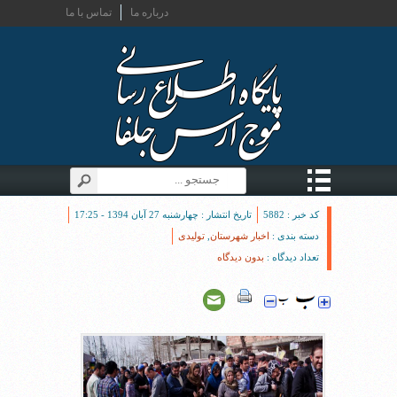
درباره ما
تماس با ما
کد خبر : 5882
تاریخ انتشار : چهارشنبه 27 آبان 1394 - 17:25
دسته بندی :
اخبار شهرستان
,
تولیدی
تعداد دیدگاه :
بدون دیدگاه