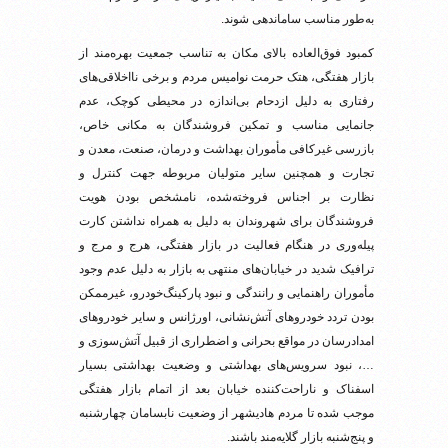
به‌طور مناسب ساماندهی شوند.
کمبود فوق‌العاده بالای مکان به تناسب جمعیت بهره‌مند از
بازار هفتگی، هتک حرمت نوامیس مردم و برخی نااخلاقی‌های
رفتاری به دلیل ازدحام بی‌اندازه در محیطی کوچک، عدم
جانمایی مناسب و تمکین فروشندگان به مکانی خاص،
بازرسی غیر‌کافی مأموران بهداشت و درمان، صنعت، معدن و
تجارت و همچنین سایر متولیان مربوطه جهت کنترل و
نظارت بر اجناس فروخته‌شده، نامشخص بودن هویت
فروشندگان برای شهروندان به دلیل به همراه نداشتن کارت
پیله‌وری در هنگام فعالیت در بازار هفتگی، هرج و مرج و
ترافیک شدید در خیابان‌های منتهی به بازار به دلیل عدم وجود
مأموران راهنمایی و رانندگی و نبود پارکینگ‌خودرو، غیرممکن
بودن تردد خودروهای آتش‌نشانی، اورژانس و سایر خودروهای
امدادرسان در مواقع بحرانی و اضطراری از قبیل آتش‌سوزی و
…، نبود سرویس‌های بهداشتی و وضعیت بهداشتی بسیار
اسفناک و ناراحت‌کننده خیابان بعد از اتمام بازار هفتگی
موجب شده تا مردم هادیشهر از وضعیت نابسامان چهارشنبه
و پنج‌شنبه بازار گلایه‌مند باشند.