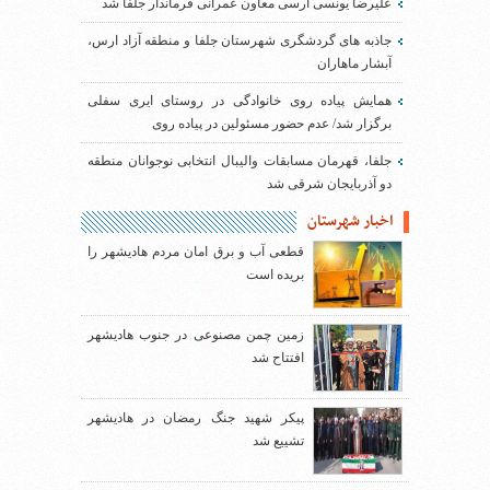
علیرضا یونسی ارسی معاون عمرانی فرماندار جلفا شد
جاذبه های گردشگری شهرستان جلفا و منطقه آزاد ارس،
آبشار ماهاران
همایش پیاده روی خانوادگی در روستای ایری سفلی
برگزار شد/ عدم حضور مسئولین در پیاده روی
جلفا، قهرمان مسابقات والیبال انتخابی نوجوانان منطقه
دو آذربایجان شرقی شد
اخبار شهرستان
قطعی آب و برق امان مردم هادیشهر را
بریده است
زمین چمن مصنوعی در جنوب هادیشهر
افتتاح شد
پیکر شهید جنگ رمضان در هادیشهر
تشییع شد