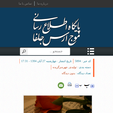
درباره ما
تماس با ما
کد خبر : 5894
تاریخ انتشار : چهارشنبه 27 آبان 1394 - 17:31
دسته بندی :
تولیدی
,
چهره‌برگزیده
تعداد دیدگاه :
بدون دیدگاه