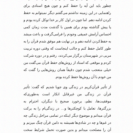
چطور باید این آیه را حفظ کنم و چون هیچ استادی برای
راهنمایی در این زمینه نداشتم می‌گفتم دیگر نمیتوانم به حفظ
کردن ادامه دهم. اما چون در اول کار بر خدا توکل کرده بودم و
پا پیش گذاشته بودم برای همین با گذشت مدت زمان کمی
احساس آرامش عمیقی وجودم را فرامی‌گرفت و باعث میشد
به حفظ‌کردن ادامه دهم و در نهایت هم موفق شدم قرآن را به
طور کامل حفظ کنم و جالب اینجاست که وقتی دوره تربیت
مربی در شهرستان برگزار می‌کردند، رفتم و در دوره شرکت
کردم و موقعی که استاد از روش‌های حفظ قرآن می‌گفت من
خیلی متعجب شدم چون دقیقاً همان روش‌هایی را گفت که
من خودم با آن روش‌ها حفظ کرده بودم.
از تأثیر قرآن‌کریم در زندگی وی جویا شدیم که گفت: تأثیر
قرآن در زندگی من غیرقابل انکار است به‌طوری‌که
موفقیت‌ها، نظم، برخورد صحیح با دیگران، احترام به
بزرگترها، تعامل با کوچکترها و… در زندگی‌ام را به برکت
قرآن میدانم و موضوع دیگر اینکه در تمامی مراحل زندگی چه
در غم‌ها و چه در شادی‌ها همیشه به دامن قرآن چنگ میزنم و
آن را مصلحت میدانم و بدین صورت تحمل شرایط سخت