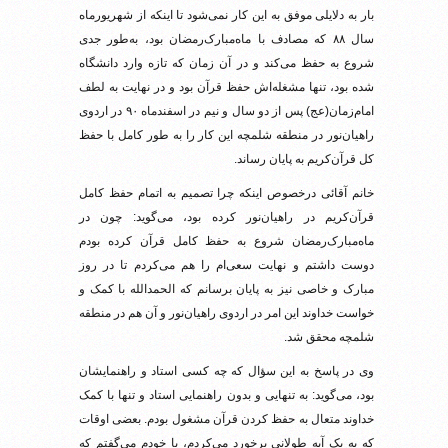
بار به دلایلی موفق به این کار نمی‌شود تا اینکه از شهریور‌ماه
سال ۸۸ که مصادف با ماه‌مبارک‌رمضان بود، به‌طور جدی
شروع به حفظ می‌کند و در آن زمان که تازه وارد دانشگاه
شده بود، تنها مشغله‌اش حفظ قرآن بود و در نهایت به لطف
امام‌زمان‌(عج) پس از دو سال و نیم در اسفند‌ماه ۹۰ در اردوی
راهیان‌نور در منطقه شلمچه این کار را به طور کامل با حفظ
کل قرآن‌کریم به پایان رساند.
خانم آقائی درخصوص اینکه چرا تصمیم به اتمام حفظ کامل
قرآن‌کریم در راهیان‌نور کرده بود، می‌گوید: چون در
ماه‌مبارک‌رمضان شروع به حفظ کامل قرآن کرده بودم
دوست داشتم و نهایت سعی‌ام را هم می‌کردم تا در روز
مبارک و خاصی نیز به پایان برسانم که الحمدالله با کمک و
خواست خداوند این امر در اردوی راهیان‌نور و آن هم در منطقه
شلمچه محقق شد.
وی در پاسخ به این سؤال که چه کسی استاد و راهنمایشان
بود، می‌گوید: به تنهایی و بدون راهنمایی استاد و تنها با کمک
خداوند متعال به حفظ کردن قرآن مشغول بودم. بعضی اوقات
که به یک آیه طولانی برخورد می‌کردم، با خودم می‌گفتم که