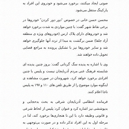
صوتی ایجاد می‎کنند، برخورد می‌شود و خودروی این افراد به
پارکینگ منتقل می‌شود.
محسن حسن خانی در خصوص “دور دور کردن” خودروها در
برخی نقاط شهر گفت: با چنین مواردی به شدت برخورد خواهد
شد و خودروهای دارای پلاک ارس (خودروهای ویژه ی منطقه
آزاد جلفا) ضمن برگشت به مبدا از تردد آنها جلوگیری خواهد
شد و سایر خودروها نیز با تشکیل پرونده به مراجع قضایی
تحویل داده خواهند شد.
وی با اشاره به پدیده سگ گردانی گفت: بروز چنین پدیده ای
شایسته فرهنگ غنی مردم آذربایجان نیست و پلیس با چنین
افرادی برخورد خواهد کرد، شهروندان در صورت مشاهده ی
اینگونه موارد موضوع را از طریق تلفن های ۱۱۰ و ۱۹۷ به پلیس
ناجا اعلام کنند.
فرمانده انتظامی آذربایجان شرقی به بحث بدحجابی و
بدپوششی نیز اشاره کرد و عنوان کرد: پلیس از لحاظ شرعی
و قانونی وظیفه دارد با این نا هنجاری‌ها برخورد کند، لذا در
مرحله اول به این افراد تذکر داده و در صورت بی‌توجهی به