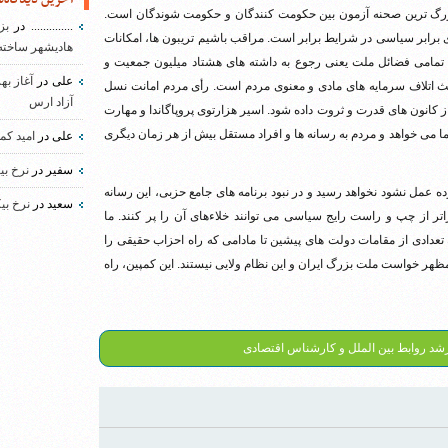
 بزرگ ترین صحنه آزمون بین حکومت کنندگان و حکومت شوندگان است.
..............
در
بز
برابر سیاسی در شرایط برابر است. مراقب باشیم تریبون ها، امکانات
هادیشهر ساخته
 تمامی فضائل ملت یعنی رجوع به داشته های هشتاد میلیون جمعیت و
علی
در
آغاز به
عث اتلاف سرمایه های مادی و معنوی مردم است. رأی مردم امانت نسل
آزاد ارس
از کانون های قدرت و ثروت داده شود. اسیر هزارتوی پروپاگاندا و مهارت
ما می خواهد و مردم به رسانه ها و افراد مستقل بیش از هر زمان دیگری
علی
در
امید کم
سفیر
در
نرخ بی
زده عمل نشود نخواهد رسید و در نبود برنامه های جامع حزبی، این رسانه
سعید
در
نرخ بی
از چپ و راست رایج سیاسی می توانند خلاءهای آن را پر کنند. ما
ادی از مقامات دولت های پیشین تا مادامی که راه احزاب حقیقی را
 مظهر خواست ملت بزرگ ایران و این نظام ولایی نیستند. این کمپین، راه
رشد روابط بین الملل و کارشناس اقتصادی