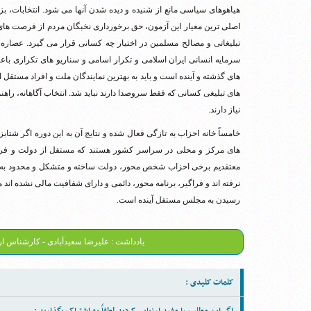
هیاهوهای سیاسی مانع از شنیده و دیده شدن آنها می شود. انتخابات،
اصلی ترین معیار این آزمون، حق برخورداری نخبگان مردم از فرصت های 
تبلیغاتی و مصالح مسلمین در اختیار چه کسانی قرار می گیرد. عصاره
سرمایه انسانی ایران اسلامی و تکرار اسامی و سناریو های تکراری با
های گذشته و آینده است و باید به بهترین نمایندگان ملت و افراد مستقل 
های تبلیغی کسانی که فقط سروصدا دارند نباید شد. انتخاب آگاهانه، راهن
نیاز دارند.
خامساً خانه احزاب به تازگی فعال شده و نتایج آن به این دوره اگر شتاب
های مرکز و محلی در سراسر کشور هستند که مستقل از دولت و فراتر 
معتقدیم برخی احزاب شخص محور، دولت ساخته و متشکل و محدود به تعد
نرفته اند و فراگیر، برنامه محور، دائمی و دارای شفافیت مالی نشده اند
رسیدن به مجلس مستقل آینده است.
یادداشت : علیرضا سعیدآبادی - کارشناس ا
کلمات کلیدی :