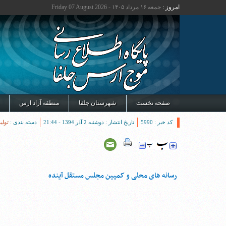
امروز :
جمعه ۱۶ مرداد ۱۴۰۵ - Friday 07 August 2026
صفحه نخست
شهرستان جلفا
منطقه آزاد ارس
کد خبر : 5990
تاریخ انتشار : دوشنبه 2 آذر 1394 - 21:44
دسته بندی :
تولی
رسانه های محلی و کمپین مجلس مستقل آینده