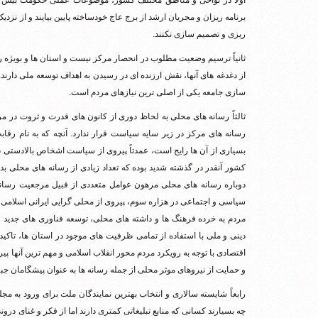
اولاً در نواحی و مناطق مختلف کشور، موضوعات عملی حکومت بیش از
برنامه ریزان و مجریان ارشد از برج عاج خودساخته پایین بیایند و از نزد
ریزی و تصمیم سازی نکنند.
ثانیاً ترسیم وضعیت مطلوب در انحصار مرکز نیست و استان ها و بویژه 
از دغدغه های آنها، نقش ارزنده ای در رسیدن به اهداف توسعه ملی دارند
سازی جامعه یکی از اصلی ترین نیازهای مردم است.
ثالثاً رسانه های محلی به لحاظ دوری از کانون های قدرت و ثروت در 
رسانه های مرکز در زیر سایه سیاست قرار ندارد. آنچه که به نام ر
بسیاری از آن ها رایج است، عمدتاً پیروی از سیاست اشخاص بالادستی 
کشور آنقدر در گذشته شدید بوده که تعداد زیادی از رسانه های محلی ب
دوباره رسانه های محلی مرهون عوامل متعددی از قبیل مرجعیت رسانه 
سیاسی و اجتماعی در هزاره سوم، پیروی از محلی گرایی ایرانی اسلامی ب
مردم به خرده فرهنگ ها و داشته های محلی، توسعه فناوری های جدید و
دینی و ملی با استفاده از تمامی ظرفیت های موجود در استان ها، تا
اقتصادی با توجه به رویکرد مردم محور انقلاب اسلامی و مهم ترین آنه
و حمایت از نیروهای موثر محلی از جمله رسانه ها به عنوان پیشگامان ج
رابعاً شایسته سالاری و انتخاب بهترین نمایندگان ملت برای ورود به 
چه بسیارند کسانی که منابع تبلیغاتی کمتری دارند اما از فکر و غنای در