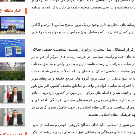
 مسائل زودگذر سیاسی اهمیت دارند. مردم می خواهند که برخی از
یک به مشاهده و بررسی وضعیت موجود جامعه بپردازند و از راه دور برنامه
اخبار منطقه آز
رسانه های محلی به دلیل وجود نزدیک ترین سطح تماس با مردم و آگاهی
. این کمپین نشان داد که مستقل بودن مجلس آینده و مواجهه با دوقطبی
مرکز از استقلال عمل بیشتری برخوردار هستند. شخصیت حقیقی فعالان
قابت های چپ و راست سیاسی در عرصه رسانه های مرکز آن هم نه در
در سلسله مراتب آن رسانه هاست. این پدیده در نواحی و مناطق مختلف
دون مقامات سیاسی استان در فضای رسانه اصلاً دیده نمی شدند. حیات
به عنوان یکی از اصلی ترین گروه های مرجع جامعه و نیروهای موثر
ا احترام به تمامی اقوام در نواحی و مناطق مختلف کشور، افزایش باور
 برداشته شدن فاصله های مرکز – پیرامون در کشور، بازتعریف منافع
کید بر مشارکت های مردمی در عرصه های سیاسی، فرهنگی، اجتماعی و
ا پیروی از سیاست های کلی نظام اسلامی در جهت کاهش تصدی گری مرکز
بهه فرهنگی نظام اسلامی هستند.
مجلس شورای اسلامی نباید فدای مصالح گروهی، قومی و منطقه ای شود.
ونی و داشته های فرهنگی و اجتماعی فوق العاده ای برخوردار هستند لیکن
آخرین دیدگاه‌ه