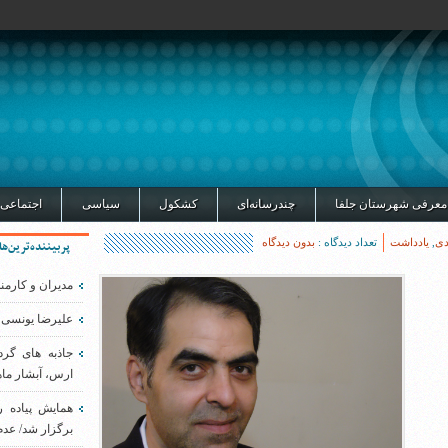
معرفی شهرستان جلفا
چندرسانه‌ای
کشکول
سیاسی
اجتماعی
دی
,
یادداشت
تعداد دیدگاه :
بدون دیدگاه
پربیننده‌ترین‌ها
مدیران و کارمن
علیرضا یونسی 
جاذبه های گر
ارس، آبشار ماه
همایش پیاده 
برگزار شد/ عدم