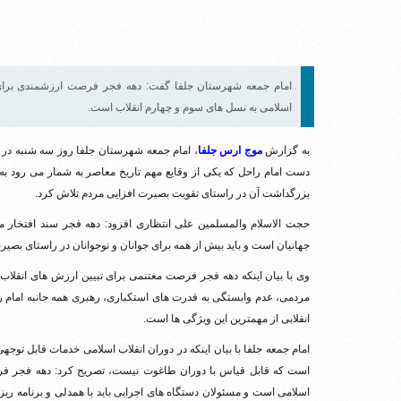
امام جمعه شهرستان جلفا گفت: دهه فجر فرصت ارزشمندی برای 
اسلامی به نسل های سوم و چهارم انقلاب است.
به گزارش
موج ارس جلفا
، امام جمعه شهرستان جلفا روز سه شنبه در
دست امام راحل که یکی از وقایع مهم تاریخ معاصر به شمار می رود به
بزرگداشت آن در راستای تقویت بصیرت افزایی مردم تلاش کرد.
حجت الاسلام والمسلمین علی انتظاری افزود: دهه فجر سند افتخار م
جهانیان است و باید بیش از همه برای جوانان و نوجوانان در راستای بصی
وی با بیان اینکه دهه فجر فرصت مغتنمی برای تبیین ارزش های انقلاب 
مردمی، عدم وابستگی به قدرت های استکباری، رهبری همه جانبه امام ر
انقلابی از مهمترین این ویژگی ها است.
امام جمعه جلفا با بیان اینکه در دوران انقلاب اسلامی خدمات قابل ت
است که قابل قیاس با دوران طاغوت نیست، تصریح کرد: دهه فجر ف
اسلامی است و مسئولان دستگاه های اجرایی باید با همدلی و برنامه ری