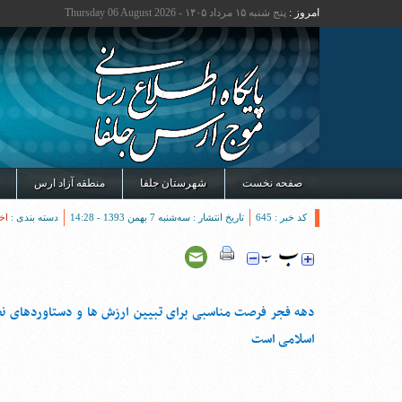
امروز :
پنج شنبه ۱۵ مرداد ۱۴۰۵ - Thursday 06 August 2026
صفحه نخست
شهرستان جلفا
منطقه آزاد ارس
کد خبر : 645
تاریخ انتشار : سه‌شنبه 7 بهمن 1393 - 14:28
دسته بندی :
اخ
دهه فجر فرصت مناسبی برای تبیین ارزش ها و دستاوردهای نظ
اسلامی است