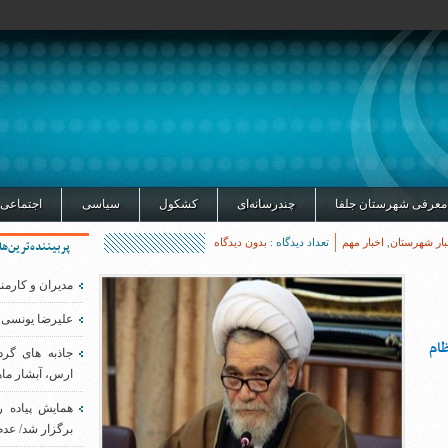
معرفی شهرستان جلفا
چندرسانه‌ای
کشکول
سیاسی
اجتماعی
بار شهرستان
,
اخبار مهم
تعداد دیدگاه :
بدون دیدگاه
پربیننده‌ترین‌ها
مدیران و کارمن
علیرضا یونسی 
ام
جاذبه های گر
ارس، آبشار ماه
همایش پیاده 
برگزار شد/ عدم