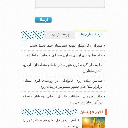
پربیننده‌ترین‌ها
پربحث‌ترین‌ها
مدیران و کارمندان نمونه شهرستان جلفا تجلیل شدند
علیرضا یونسی ارسی معاون عمرانی فرماندار جلفا شد
جاذبه های گردشگری شهرستان جلفا و منطقه آزاد ارس،
آبشار ماهاران
همایش پیاده روی خانوادگی در روستای ایری سفلی
برگزار شد/ عدم حضور مسئولین در پیاده روی
جلفا، قهرمان مسابقات والیبال انتخابی نوجوانان منطقه
دو آذربایجان شرقی شد
اخبار شهرستان
قطعی آب و برق امان مردم هادیشهر را
بریده است