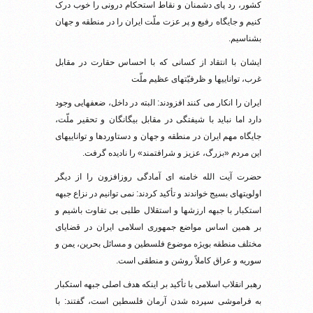
کشور، رد پای دشمنان و نقاط استحکام درونی را خوب درک
کنیم و جایگاه رفیع و پر عزت ملّت ایران را در منطقه و جهان
بشناسیم.
ایشان با انتقاد از کسانی که با احساس حقارت در مقابل
غرب، تواناییها و ظرفیّتهای عظیم ملّت
ایران را انکار می کنند افزودند: البته در داخل، ضعفهایی وجود
دارد اما نباید با شیفتگی در مقابل بیگانگان و تحقیر ملّت،
جایگاه مهم ایران در منطقه و جهان و دستاوردها و تواناییهای
این مردم «بزرگ، عزیز و شرافتمند» را نادیده گرفت.
حضرت آیت الله خامنه ای آمادگی روزافزون را از دیگر
اولویتهای بسیج خواندند و تأکید کردند: نمی توانیم در نزاع جبهه
استکبار با جبهه ارزشها و استقلال طلبی بی تفاوت باشیم و
بر همین اساس مواضع جمهوری اسلامی ایران در قضایای
مختلف منطقه بویژه موضوع فلسطین و مسائل بحرین، یمن و
سوریه و عراق کاملاً روشن و منطقی است.
رهبر انقلاب اسلامی با تأکید بر اینکه هدف اصلی جبهه استکبار
به فراموشی سپرده شدن آرمان فلسطین است، گفتند: با