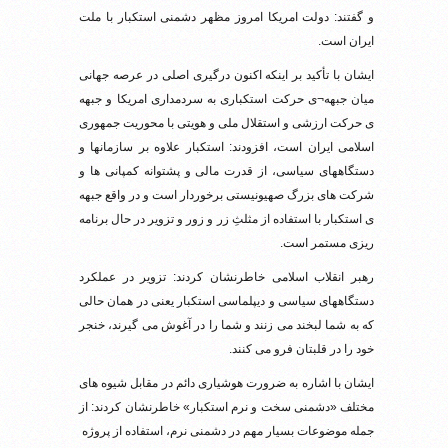
و گفتند: دولت امریکا امروز مظهر دشمنی استکبار با ملت
ایران است.
ایشان با تأکید بر اینکه اکنون درگیری اصلی در عرصه جهانی
میان جبهه¬ی حرکت استکباری به سردمداری امریکا و جبهه
ی حرکت ارزشی و استقلال ملی و هویتی با محوریت جمهوری
اسلامی ایران است، افزودند: استکبار علاوه بر سازمانها و
دستگاههای سیاسی، از قدرت مالی و پشتوانه کمپانی ها و
شرکت های بزرگ صهیونیستی برخوردار است و در واقع جبهه
ی استکبار با استفاده از مثلثِ زر و زور و تزویر در حال برنامه
ریزی مستمر است.
رهبر انقلاب اسلامی خاطرنشان کردند: تزویر در عملکرد
دستگاههای سیاسی و دیپلماسی استکبار یعنی در همان حالی
که به شما لبخند می زنند و شما را در آغوش می گیرند، خنجر
خود را در قلبتان فرو می کنند.
ایشان با اشاره به ضرورت هوشیاری دائم در مقابل شیوه های
مختلف «دشمنی سخت و نرم استکبار» خاطرنشان کردند: از
جمله موضوعات بسیار مهم در دشمنی نرم، استفاده از پروژه