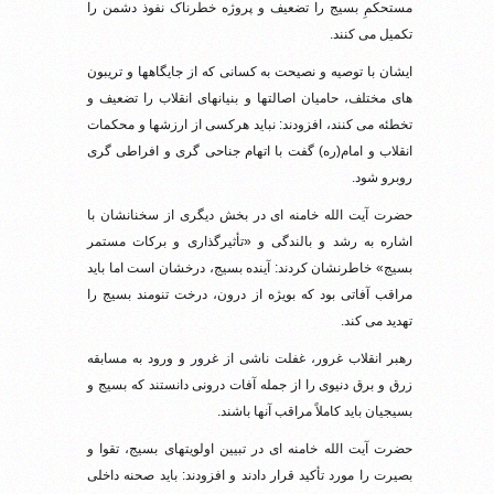
مستحکمِ بسیج را تضعیف و پروژه خطرناک نفوذ دشمن را
تکمیل می کنند.
ایشان با توصیه و نصیحت به کسانی که از جایگاهها و تریبون
های مختلف، حامیان اصالتها و بنیانهای انقلاب را تضعیف و
تخطئه می کنند، افزودند: نباید هرکسی از ارزشها و محکمات
انقلاب و امام(ره) گفت با اتهام جناحی گری و افراطی گری
روبرو شود.
حضرت آیت الله خامنه ای در بخش دیگری از سخنانشان با
اشاره به رشد و بالندگی و «تأثیرگذاری و برکات مستمر
بسیج» خاطرنشان کردند: آینده بسیج، درخشان است اما باید
مراقب آفاتی بود که بویژه از درون، درخت تنومند بسیج را
تهدید می کند.
رهبر انقلاب غرور، غفلت ناشی از غرور و ورود به مسابقه
زرق و برق دنیوی را از جمله آفات درونی دانستند که بسیج و
بسیجیان باید کاملاً مراقب آنها باشند.
حضرت آیت الله خامنه ای در تبیین اولویتهای بسیج، تقوا و
بصیرت را مورد تأکید قرار دادند و افزودند: باید صحنه داخلی