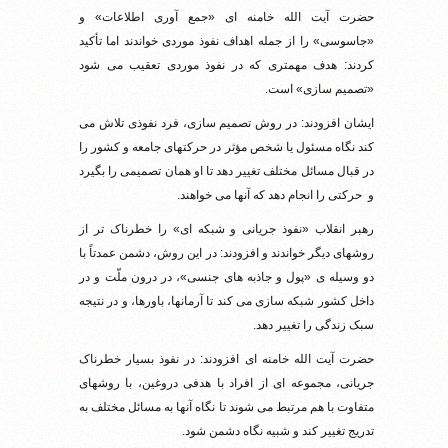
حضرت آیت الله خامنه ای «جمع آوری اطلاعات» و
«جاسوسی» را از جمله اهداف نفوذ موردی خواندند اما تأکید
کردند: هدف مهمتری که در نفوذ موردی تعقیب می شود
«تصمیم سازی» است.
ایشان افزودند: در روش تصمیم سازی، فرد نفوذی تلاش می
کند نگاه مسئول یا شخص مؤثر در حرکتهای جامعه و کشور را
در قبال مسائل مختلف تغییر دهد تا او همان تصمیمی را بگیرد
و حرکتی را انجام دهد که آنها می خواهند.
رهبر انقلاب «نفوذ جریانی و شبکه ای» را خطرناک تر از
روشهای دیگر خواندند و افزودند: در این روش، دشمن عمدتاً با
دو وسیله ی «پول و جاذبه های جنسی»، در درون ملّت و در
داخل کشور شبکه سازی می کند تا آرمانها، باورها، و در نتیجه
سبک زندگی را تغییر دهد.
حضرت آیت الله خامنه ای افزودند: در نفوذ بسیار خطرناک
جریانی، مجموعه ای از افراد با هدفی دروغین، با روشهای
متفاوت با هم مرتبط می شوند تا نگاه آنها به مسائل مختلف به
تدریج تغییر کند و شبیه نگاه دشمن شود.