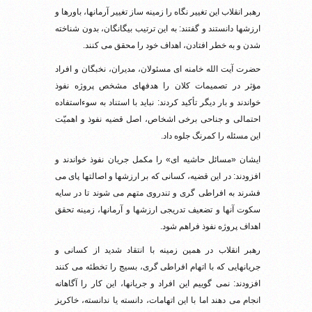
رهبر انقلاب این تغییر نگاه را زمینه ساز تغییر آرمانها، باورها و
ارزشها دانستند و گفتند: به این ترتیب بیگانگان، بدون شناخته
شدن و به خطر افتادن، اهداف خود را محقق می کنند.
حضرت آیت الله خامنه ای مسئولان، مدیران، نخبگان و افراد
مؤثر در تصمیمات کلان را هدفهای مشخص پروژه نفوذ
خواندند و بار دیگر تأکید کردند: نباید با استناد به سوءاستفاده
احتمالی و جناحی برخی اشخاص، اصل قضیه نفوذ و اهمیّت
این مسئله را کمرنگ جلوه داد.
ایشان «مسائل حاشیه ای» را مکمل جریان نفوذ خواندند و
افزودند: در این قضیه، کسانی که بر ارزشها و اصالتها پای می
فشرند به افراطی گری و تندروی متهم می شوند تا در سایه
سکوت آنها و تضعیف تدریجی ارزشها و آرمانها، زمینه تحقق
اهداف پروژه نفوذ فراهم شود.
رهبر انقلاب در همین زمینه با انتقاد شدید از کسانی و
جریانهایی که با اتهام افراطی گری، بسیج را تخطئه می کنند
افزودند: نمی گوییم این افراد و جریانها، این کار را آگاهانه
انجام می دهند اما با این اتهامات، دانسته یا ندانسته، خاکریز