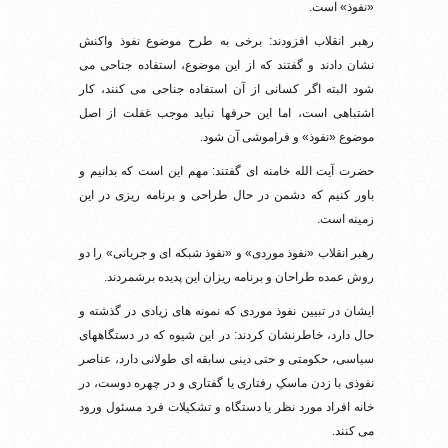
«نفوذ» است.
رهبر انقلاب افزودند: برخی به طرح موضوع نفوذ واکنش
نشان دادند و گفتند که از این موضوع، استفاده جناحی می
شود البته اگر کسانی از آن استفاده جناحی می کنند، کار
اشتباهی است، اما این حرفها نباید موجب غفلت از اصل
موضوع «نفوذ» و فراموشی آن شود.
حضرت آیت الله خامنه ای گفتند: مهم این است که بدانیم و
باور کنیم که دشمن در حال طراحی و برنامه ریزی در این
زمینه است.
رهبر انقلاب «نفوذ موردی» و «نفوذ شبکه ای و جریانی» را دو
روش عمده طراحان و برنامه ریزان این پدیده برشمردند.
ایشان در تبیین نفوذ موردی که نمونه های زیادی در گذشته و
حال دارد، خاطرنشان کردند: در این شیوه که در دستگاههای
سیاسی، حکومتی و حتی دینی سابقه ای طولانی دارد، عناصر
نفوذی با زدن ماسکِ رفتاری یا گفتاری و در چهره دوست، در
خانه افراد مورد نظر یا دستگاه و تشکیلات فرد مسئول ورود
می کنند.