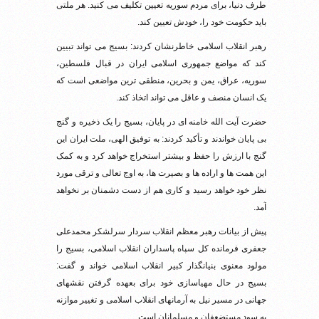
طرف دنیا، برای مردم سوریه تعیین تکلیف می کنید. هر ملتی
باید حکومت خود را، خودش تعیین کند.
رهبر انقلاب اسلامی خاطرنشان کردند: بسیج می تواند تبیین
کند که مواضع جمهوری اسلامی ایران در قبال فلسطین،
سوریه، عراق، یمن و بحرین، منطقی ترین مواضعی است که
یک انسان منصف و عاقل می تواند اتخاذ کند.
حضرت آیت الله خامنه ای در پایان، بسیج را یک ذخیره و گنج
بی پایان خواندند و تأکید کردند: به توفیق الهی، ملت ایران این
گنج با ارزش را حفظ و بیشتر استخراج خواهد کرد و به کمک
این همت ها و اراده ها و بصیرت ها، به اوج تعالی و ترقی مورد
نظر خود خواهد رسید و کاری هم از دست دشمنان بر نخواهد
آمد.
پیش از بیانات رهبر معظم انقلاب سردار سرلشکر محمدعلی
جعفری فرمانده کل سپاه پاسداران انقلاب اسلامی، بسیج را
مولود معنوی بنیانگذار کبیر انقلاب اسلامی خواند و گفت:
بسیج در حال مهیاسازی خود برای بعهده گرفتن نقشهای
جهانی در مسیر نیل به آرمانهای انقلاب اسلامی و تغییر موازنه
به سود مستضعفان و مسلمانان است.