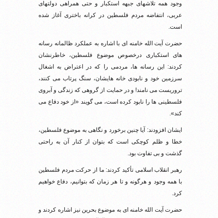
وجود همه تلاشهای جبهه استکبار و حتی همراهی دولتهای
عربی، انتفاضه مردم فلسطین در کرانه باختری آغاز شده
است.
حضرت آیت الله خامنه ای با اشاره به عملکرد ظالمانه رسانه
های استکباری درخصوص موضوع فلسطین، خاطرنشان
کردند: این رسانه ها، مردمی را که در اعتراض به اشغال
سرزمین خود و نابودی خانه هایشان، سنگ پرتاب می کنند،
تروریست می نامند! و در حمایت از گروهی که زندگی و آبروی
فلسطینی ها را نابود کرده است، می گویند «از خود دفاع می
کند».
ایشان افزودند: آیا چنین برخورد و نگاهی به موضوع فلسطین،
خطا و ظلم کوچکی است که بتوان از کنار آن به راحتی
گذشت و بی تفاوت بود.
رهبر انقلاب اسلامی تأکید کردند: ما از حرکت مردم فلسطین
با همه وجود و هرگونه و تا هر زمان که بتوانیم، دفاع خواهیم
کرد.
حضرت آیت الله خامنه ای به موضوع بحرین نیز اشاره کردند و