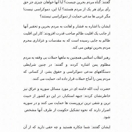
گفتند: گناه مردم بحرین چیست؟ آیا آنها خواهان چیزی جز حق
رأی برای هر یک از مردم هستند؟ آیا این، دموکراسی نیست!
مگر غربی ها مدعی حمایت از دموکراسی نیستند؟
ایشان با اشاره به فشار و اهانت به مردم بحرین و تحقیر آنها
از جانب یک اقلیت ظالمِ صاحب قدرت افزودند: کار این اقلیت
ظالم به جایی رسیده است که به مقدسات و عزاداری محرم
مردم بحرین توهین می کند.
رهبر انقلاب اسلامی همچنین به ماهها حملات بی وقفه به مردم
مظلوم یمن اشاره کردند و گفتند: در چنین شرایطی
دستگاههای مدعی دموکراسی و حقوق بشر، از کسانی که
مردم یمن را آماج حملات قرار داده اند، حمایت می کنند.
حضرت آیت الله خامنه ای در مورد مسائل سوریه و عراق نیز
خاطرنشان کردند: جبهه استکبار، در این دو کشور از خبیث
ترین و شقی ترین تروریست ها حمایت می کنند و در سوریه
اصرار دارند که نحوه تشکیل حکومت از طرف آنها مشخص
شود.
ایشان گفتند: شما چکاره هستید و چه حقی دارید که از آن