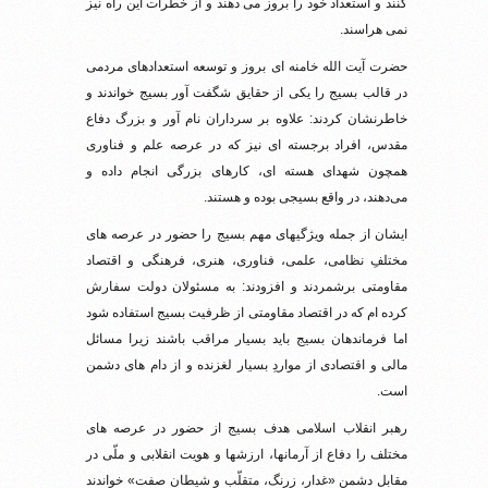
کنند و استعداد خود را بروز می دهند و از خطرات این راه نیز
نمی هراسند.
حضرت آیت الله خامنه ای بروز و توسعه استعدادهای مردمی
در قالب بسیج را یکی از حقایق شگفت آور بسیج خواندند و
خاطرنشان کردند: علاوه بر سرداران نام آور و بزرگ دفاع
مقدس، افراد برجسته ای نیز که در عرصه علم و فناوری
همچون شهدای هسته ای، کارهای بزرگی انجام داده و
می‌دهند، در واقع بسیجی بوده و هستند.
ایشان از جمله ویژگیهای مهم بسیج را حضور در عرصه های
مختلفِ نظامی، علمی، فناوری، هنری، فرهنگی و اقتصاد
مقاومتی برشمردند و افزودند: به مسئولان دولت سفارش
کرده ام که در اقتصاد مقاومتی از ظرفیت بسیج استفاده شود
اما فرماندهان بسیج باید بسیار مراقب باشند زیرا مسائل
مالی و اقتصادی از مواردِ بسیار لغزنده و از دام های دشمن
است.
رهبر انقلاب اسلامی هدف بسیج از حضور در عرصه های
مختلف را دفاع از آرمانها، ارزشها و هویت انقلابی و ملّی در
مقابل دشمن «غدار، زرنگ، متقلّب و شیطان صفت» خواندند