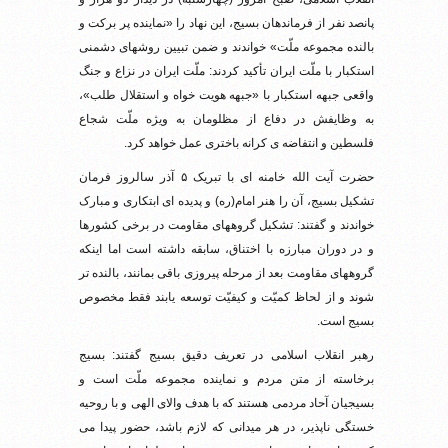
پانصد نفر از فرماندهان بسیج، این نهاد را «نماینده پر برکت و
بالنده مجموعه ملّت» خواندند و ضمن تبیین روشهای دشمنی
استکبار با ملّت ایران تأکید کردند: ملّت ایران در نزاع و جنگ
واقعی جبهه استکبار با «جبهه هویت خواه و استقلال طلب»،
به وظایفش در دفاع از مظلومان به ویژه ملّت شجاع
فلسطین و انتفاضه ی کرانه باختری عمل خواهد کرد.
حضرت آیت الله خامنه ای با تبریک ۵ آذر سالروز فرمان
تشکیل بسیج، آن را هنر امام(ره) و پدیده ای ابتکاری و مبارک
خواندند و گفتند: تشکیل گروههای مقاومت در برخی کشورها
و در دوران مبارزه با اختناق، سابقه داشته است اما اینکه
گروههای مقاومت بعد از مرحله پیروزی باقی بمانند، بالنده تر
شوند و از لحاظ کمیّت و کیفیّت توسعه یابند فقط مخصوص
بسیج است.
رهبر انقلاب اسلامی در تعریف دقیق بسیج گفتند: بسیج
برخاسته از متن مردم و نماینده مجموعه ملّت است و
بسیجیان آحاد مردمی هستند که با هدف والای الهی و با روحیه
خستگی ناپذیر، در هر میدانی که لازم باشد، حضور پیدا می