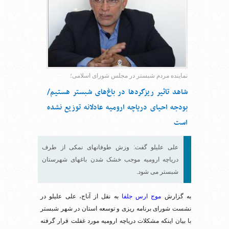
نماینده مردم شبستر در مجلس شورای اسلامی؛
شاهد تاثیر ریزگردها در باغ‌های شبستر هستیم/
بودجه احیای دریاچه ارومیه عادلانه توزیع نشده
است
علی علیلو گفت: وزش طوفانهای نمکی از طرف
دریاچه ارومیه موجب خشک شدن باغهای شهرستان
شبستر می شود.
به گزارش
موج ارس جلفا
به نقل از آناج، علی علیلو در
نشست شورای برنامه ریزی و توسعه استان در شهر شبستر
با بیان اینکه مشکلات دریاچه ارومیه مورد غفلت قرار گرفته