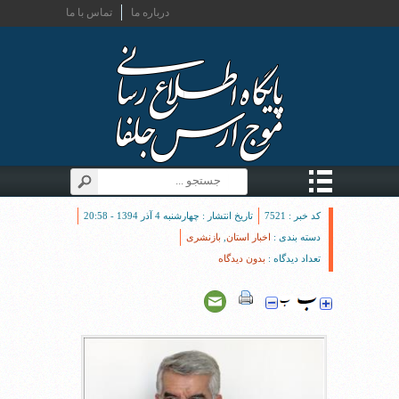
درباره ما
تماس با ما
کد خبر : 7521
تاریخ انتشار : چهارشنبه 4 آذر 1394 - 20:58
دسته بندی :
اخبار استان
,
بازنشری
تعداد دیدگاه :
بدون دیدگاه