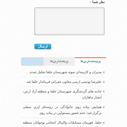
نظر شما :
پربیننده‌ترین‌ها
پربحث‌ترین‌ها
مدیران و کارمندان نمونه شهرستان جلفا تجلیل شدند
علیرضا یونسی ارسی معاون عمرانی فرماندار جلفا شد
جاذبه های گردشگری شهرستان جلفا و منطقه آزاد ارس،
آبشار ماهاران
همایش پیاده روی خانوادگی در روستای ایری سفلی
برگزار شد/ عدم حضور مسئولین در پیاده روی
جلفا، قهرمان مسابقات والیبال انتخابی نوجوانان منطقه