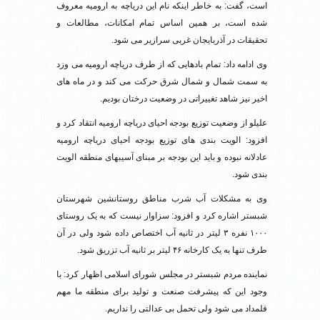
است، گفت: به خاطر اینکه نام این دریاچه به ارومیه معروف
شده است، بر همین اساس تمام امکانات، مطالعات و
تحقیقات در آذربایجان غربی سرازیر می شود.
وی ادامه داد: تمام بادهایی که از طرف دریاچه ارومیه می وزد
به سمت شمال و شمال شرق حرکت می کند و در ماه های
اخیر نیز شاهد تغییراتی در وضعیت درختان بودیم.
علیلو از وضعیت توزیع بودجه احیای دریاچه ارومیه انتقاد کرد و
افزود: الویت بندی های توزیع بودجه احیای دریاچه ارومیه
عادلانه نبوده و باید این بودجه بر مبنای آسیبهای منطقه الویت
بندی شود.
وی به مشکلات آب شرب مناطق روستانشین شهرستان
شبستر اشاره کرد و افزود: سزاوار نیست که به یک روستای
۱۰۰۰ نفره ۳ لیتر در ثانیه آب اختصاص داده شود ولی در آن
طرف تنها به یک کارخانه ۴۶ لیتر بر ثانیه آب تزریق شود.
نماینده مردم شبستر در مجلس شورای اسلامی اظهار کرد: با
وجود این که پیشرفت صنعت و تولید برای منطقه ما مهم
قلمداد می شود ولی تحمل بی عدالتی را نداریم.