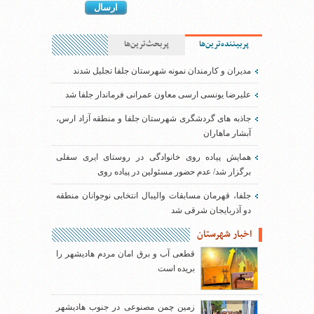
پربیننده‌ترین‌ها
پربحث‌ترین‌ها
مدیران و کارمندان نمونه شهرستان جلفا تجلیل شدند
علیرضا یونسی ارسی معاون عمرانی فرماندار جلفا شد
جاذبه های گردشگری شهرستان جلفا و منطقه آزاد ارس،
آبشار ماهاران
همایش پیاده روی خانوادگی در روستای ایری سفلی
برگزار شد/ عدم حضور مسئولین در پیاده روی
جلفا، قهرمان مسابقات والیبال انتخابی نوجوانان منطقه
دو آذربایجان شرقی شد
اخبار شهرستان
قطعی آب و برق امان مردم هادیشهر را
بریده است
زمین چمن مصنوعی در جنوب هادیشهر