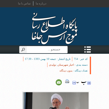
درباره ما
تماس با ما
کد خبر : 754
تاریخ انتشار : جمعه 10 بهمن 1393 - 17:39
دسته بندی :
اخبار شهرستان
,
تولیدی
تعداد دیدگاه :
بدون دیدگاه