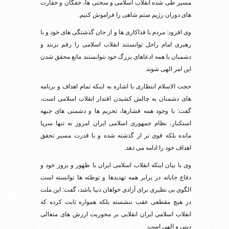
مسیر طی شده انقلاب اسلامی و سختی ها، خفگان و حقارت
های دوران رژیم ستم شاهی را فراموش کنیم.
وی افزود: مردم با فداکاری ها و از جان گذشتگی های خود و با
رهبری امام راحل توانستند انقلاب اسلامی را رقم بزنند و
دشمنان با همه ادعاهای بزرگ خود نتوانستند مانع محقق شدن
این امر الهی شوند.
حجت الاسلام انتظاری با اشاره به اینکه تمام اهداف و برنامه
های دشمنان به چالش کشیدن اقتدار انقلاب اسلامی است،
گفت: با وجود همه فشارها، تحریم ها و دشمنی های جبهه
استکبار، نظام جمهوری اسلامی ایران امروز نه تنها سرپا
مانده بلکه قوی تر از گذشته شده و با قدرت مسیر تحقق
اهداف خود را ادامه می دهد.
وی با بیان اینکه انقلاب اسلامی ایران با ظهور و بروز خود و
دفاع جانانه در برابر همه تهدیدها و توطئه ها توانسته است
الگوی بی نظیری برای آزادی خواهان دنیا باشد، گفت: این ملت
در هیچ مقطعی عقب ننشسته‌ بلکه همواره ثابت کرده که
انقلاب اسلامی ایران انقلابی بر محوریت ارزش های متعالی
دینی و الهی است.