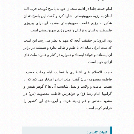
امام جمعه جلفا در ادامه سخنان خود به پاسخ کوبنده حزب الله
لبنان به رژیم صهیونیستی اشاره کرد و گفت: این پاسخ دندان
شکن به رژیم غاصب صهیونیستی مقدمه ای برای پیروزی
فلسطین و لبنان و تزلزل واقعی رژیم صهیونیستی است.
وی افزود: در حقیقت آنچه که مهم به نظر می رسد این است
که ملت ایران میانه ای با ظلم و ظالم ندارد و همیشه در برابر
آن ایستاده و خواهد ایستاد و همواره در کنار و همراه ملت های
آزادی خواه است.
حجت الاسلام علی انتظاری با تسلیت ایام‌ رحلت حضرت
فاطمه معصومه (س) گفت: ملت ایران افتخار می کند که از
نعمت امامت و ولایت و نسل شایسته آن ها ۲ گوهر نفیس و
گرانبها امام رضا (ع) و خواهرش فاطمه معصومه (س) در
مشهد مقدس و قم زمینه عزت و آبرومندی این کشور را
فراهم کرده است.
کلمات کلیدی :