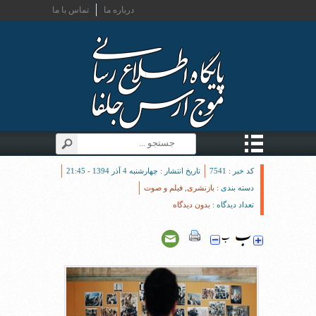
درباره ما
تماس با ما
کد خبر : 7541
تاریخ انتشار : چهارشنبه 4 آذر 1394 - 21:45
دسته بندی :
بازنشری
,
فیلم و صوت
تعداد دیدگاه :
بدون دیدگاه