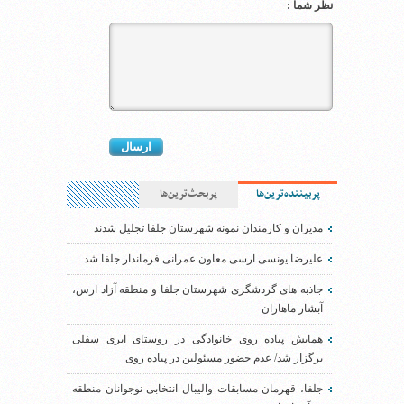
نظر شما :
پربیننده‌ترین‌ها
پربحث‌ترین‌ها
مدیران و کارمندان نمونه شهرستان جلفا تجلیل شدند
علیرضا یونسی ارسی معاون عمرانی فرماندار جلفا شد
جاذبه های گردشگری شهرستان جلفا و منطقه آزاد ارس،
آبشار ماهاران
همایش پیاده روی خانوادگی در روستای ایری سفلی
برگزار شد/ عدم حضور مسئولین در پیاده روی
جلفا، قهرمان مسابقات والیبال انتخابی نوجوانان منطقه