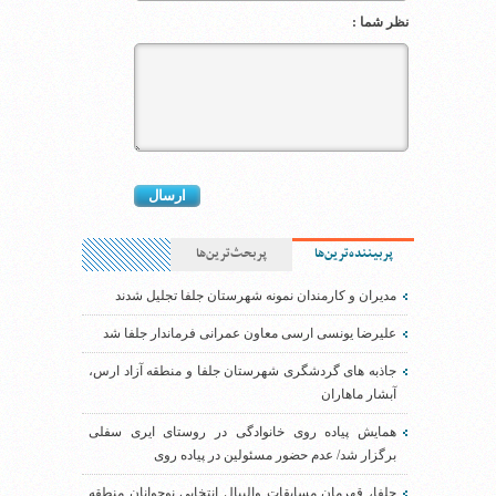
نظر شما :
پربیننده‌ترین‌ها
پربحث‌ترین‌ها
مدیران و کارمندان نمونه شهرستان جلفا تجلیل شدند
علیرضا یونسی ارسی معاون عمرانی فرماندار جلفا شد
جاذبه های گردشگری شهرستان جلفا و منطقه آزاد ارس،
آبشار ماهاران
همایش پیاده روی خانوادگی در روستای ایری سفلی
برگزار شد/ عدم حضور مسئولین در پیاده روی
جلفا، قهرمان مسابقات والیبال انتخابی نوجوانان منطقه