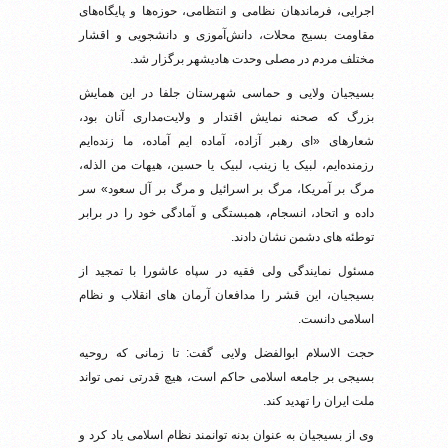
اجرایی، فرماندهان نظامی و انتظامی، حوزه‌ها و پایگاه‌های
مقاومت بسیج محلات، دانش‌آموزی و دانشجویی و اقشار
مختلف مردم در مصلی وحدت هادیشهر برگزار شد.
بسیجیان ولایی و حماسی شهرستان جلفا در این همایش
بزرگ که صحنه نمایش اقتدار و ولایت‌مداری آنان بود،‌
شعارهای «ای رهبر آزاده، آماده ایم آماده، ما زنده‌ایم
رزمنده‌ایم، لبیک یا زینب، لبیک یا حسین، هیهات من الذله،
مرگ بر آمریکا، مرگ بر اسرائیل و مرگ بر آل سعود» سر
داده و اتحاد، انسجام، همبستگی و آمادگی خود را در برابر
توطئه های دشمن نشان دادند.
مسئول نمایندگی ولی فقیه در سپاه عاشورا با تمجید از
بسیجیان، این قشر را مدافعان آرمان های انقلاب و نظام
اسلامی دانست.
حجت الاسلام ابوالفضل ولایی گفت: تا زمانی که روحیه
بسیجی بر جامعه اسلامی حاکم است، هیچ قدرتی نمی تواند
ملت ایران را تهدید کند.
وی از بسیجیان به عنوان بدنه توانمند نظام اسلامی یاد کرد و