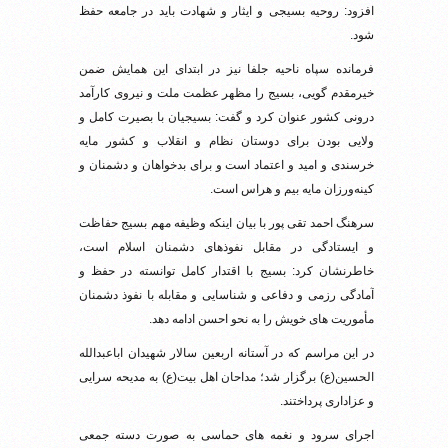
افزود: روحیه بسیجی و ایثار و شهادت باید در جامعه حفظ
شود.
فرمانده سپاه ناحیه جلفا نیز در ابتدای این همایش ضمن
خیرمقدم گویی، بسیج را مظهر عظمت ملت و نیروی کارآمد
درونی کشور عنوان کرد و گفت: بسیجیان با بصیرت کامل و
ولایی بودن برای دوستان نظام و انقلاب و کشور مایه
خرسندی و امید و اعتماد است و برای بدخواهان و دشمنان و
کینه‌ورزان مایه بیم و هراس است.
سرهنگ احمد تقی پور با بیان اینکه وظیفه مهم بسیج حفاظت
و ایستادگی در مقابل نفوذهای دشمنان اسلام است،
خاطرنشان کرد: بسیج با اقتدار کامل توانسته در حفظ و
آمادگی رزمی و دفاعی و شناسایی و مقابله با نفوذ دشمنان
مأموریت های خویش را به نحو احسن ادامه دهد.
در این مراسم که در آستانه اربعین سالار شهیدان اباعبدالله
الحسین(ع) برگزار شد؛ مداحان اهل بیت(ع) به مدیحه سرایی
و عزاداری پرداختند.
اجرای سرود و نغمه های حماسی به صورت دسته جمعی