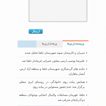
پربیننده‌ترین‌ها
پربحث‌ترین‌ها
مدیران و کارمندان نمونه شهرستان جلفا تجلیل شدند
علیرضا یونسی ارسی معاون عمرانی فرماندار جلفا شد
جاذبه های گردشگری شهرستان جلفا و منطقه آزاد ارس،
آبشار ماهاران
همایش پیاده روی خانوادگی در روستای ایری سفلی
برگزار شد/ عدم حضور مسئولین در پیاده روی
جلفا، قهرمان مسابقات والیبال انتخابی نوجوانان منطقه
دو آذربایجان شرقی شد