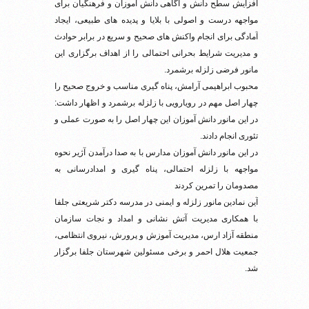
افزایش سطح دانش و آگاهی دانش آموزان و فرهنگیان برای
مواجهه درست و اصولی با بلایا و پدیده های طبیعی، ایجاد
آمادگی برای انجام واکنش های صحیح و سریع در برابر حوادث
و مدیریت شرایط بحرانی احتمالی را از اهداف برگزاری این
مانور فرضی زلزله برشمرد.
محبوب ابراهیمی آرامش، پناه گیری مناسب و خروج صحیح را
چهار اصل مهم در رویارویی با زلزله برشمرد و اظهار داشت:
در این مانور دانش آموزان این چهار اصل را به صورت عملی و
تئوری انجام دادند.
در این مانور دانش آموزان مدارس با به صدا درآمدن آژیر نحوه
مواجهه با زلزله احتمالی، پناه گیری و امدادرسانی به
مصدومان را تمرین کردند
آین نمادین مانور زلزله و ایمنی در مدرسه دکتر شریعتی جلفا
با همکاری مدیریت آتش نشانی و امداد و نجات سازمان
منطقه آزاد ارس، مدیریت آموزش و پرورش، نیروی انتظامی،
جمعیت هلال احمر و برخی مسئولین شهرستان جلفا برگزار
شد.