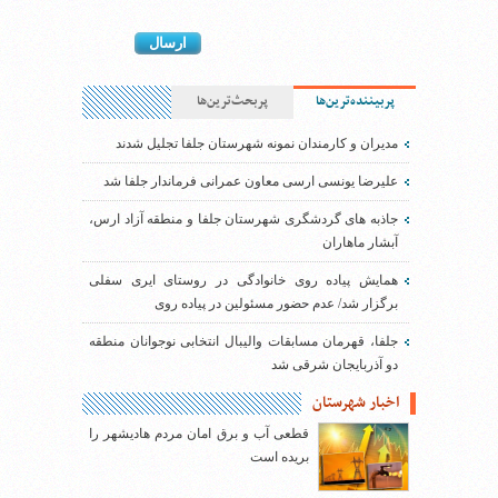
پربیننده‌ترین‌ها
پربحث‌ترین‌ها
مدیران و کارمندان نمونه شهرستان جلفا تجلیل شدند
علیرضا یونسی ارسی معاون عمرانی فرماندار جلفا شد
جاذبه های گردشگری شهرستان جلفا و منطقه آزاد ارس،
آبشار ماهاران
همایش پیاده روی خانوادگی در روستای ایری سفلی
برگزار شد/ عدم حضور مسئولین در پیاده روی
جلفا، قهرمان مسابقات والیبال انتخابی نوجوانان منطقه
دو آذربایجان شرقی شد
اخبار شهرستان
قطعی آب و برق امان مردم هادیشهر را
بریده است