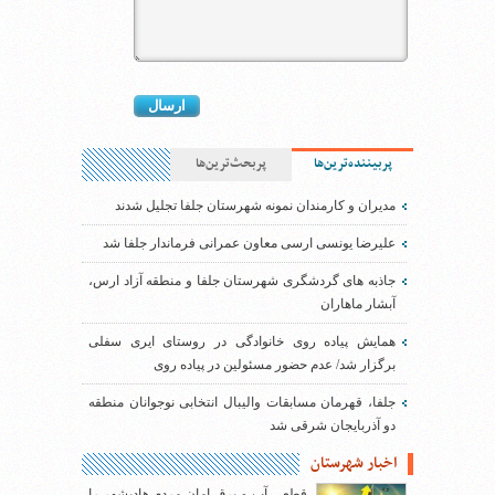
پربیننده‌ترین‌ها
پربحث‌ترین‌ها
مدیران و کارمندان نمونه شهرستان جلفا تجلیل شدند
علیرضا یونسی ارسی معاون عمرانی فرماندار جلفا شد
جاذبه های گردشگری شهرستان جلفا و منطقه آزاد ارس،
آبشار ماهاران
همایش پیاده روی خانوادگی در روستای ایری سفلی
برگزار شد/ عدم حضور مسئولین در پیاده روی
جلفا، قهرمان مسابقات والیبال انتخابی نوجوانان منطقه
دو آذربایجان شرقی شد
اخبار شهرستان
قطعی آب و برق امان مردم هادیشهر را