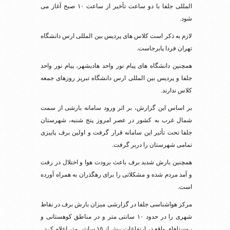
المللی جلفا با دو ساعت تأخیر از ساعت ۱۰ صبح آغاز می
شود.
لازم به ذکر است کلاس های پردیس بین المللی ارس دانشگاه
تهران فردا پابرجاست.
همچنین دانشگاه های پیام نور واحد هادیشهر، پیام نور واحد
جلفا و پردیس بین المللی ارس دانشگاه تبریز روزهای جمعه
کلاس ندارند.
بر اساس این گزارش، بر اثر ورود سامانه بارشی از سمت
شمال غرب به کشور در عصر امروز پنج شنبه، شهرستان
جلفا تحت تأثیر این سامانه قرار گرفت و اولین برف پاییزی
تمامی شهرستان را دربر گرفت.
همچنین بارش شدید برف باعث برودت هوا و اختلال در رفت
و آمد مردم شده و مشکلاتی را برای رهگذران به همراه آورده
است.
مرکز هواشناسی جلفا در گزارشی میزان بارش برف در نقاط
شهری را در حدود ۱۰ سانتی متر و در مناطق کوهستانی و
روستاهای واقع در ارتفاعات بیش از ۱۵ سانتی متر اعلام کرد.