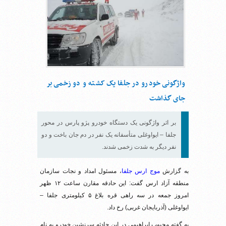
واژگونی خودرو در جلفا یک کشته و دو زخمی بر
جای گذاشت
بر اثر واژگونی یک دستگاه خودرو پژو پارس در محور
جلفا – ایواوغلی متأسفانه یک نفر در دم جان باخت و دو
نفر دیگر به شدت زخمی شدند.
به گزارش
موج ارس جلفا
، مسئول امداد و نجات سازمان
منطقه آزاد ارس گفت: این حادقه مقارن ساعت ۱۲ ظهر
امروز جمعه در سه راهی قره بلاغ ۵ کیلومتری جلفا –
ایواوغلی (آذربایجان غربی) رخ داد.
به گفته محبوب ابراهیمی در این حادثه سرنشین خودرو به نام