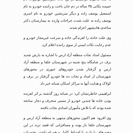
حمیده یکانی ۳۵ ساله در دم جان باخت و راننده خودرو به نام
اسمعیل یوسف زاده و دیگر سرنشین خودرو به نام اسری
یوسف زاده به علت شدت جراحات وارده به بیمارستان دکتر
ساجدی هادیشهر اعزام شدند.
وی علت حادثه را لغزندگی جاده و سرعت غیرمجاز خودرو و
عدم رعایت نکات ایمنی از سوی راننده اعلام کرد.
مسئول امداد نجات منطقه آزاد ارس با اشاره به بارش شدید
برف در شامگاه پنج شنبه در شهرستان جلفا و منطقه آزاد
ارس و گرفتار شدن خودروهای عبوری در محورهای
شهرستان از امداد و نجات ده ها خودرو گرفتار در برف و
کولاک و هدایت آنها به مراکز اسکان شبانه خبر داد.
ابراهیمی خاطرنشان کرد: در شبانه روز گذشته بر اثر لغزنده
بودن جاده ها چندین خودرو از مسیر منحرف و دچار سانحه
شده بودند که با تلاش مأموران امدادی نجات یافتند.
وی افزود: هم اکنون محورهای منتهی به منطقه آزاد ارس و
شهرستان جلفا باز بوده و مسافرانی که قصد تردد در این
محورهای را دارند با احتیاط کامل و همراه داشتن تجهیزات