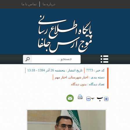
درباره ما
تماس با ما
کد خبر : 7773
تاریخ انتشار : پنجشنبه 26 آذر 1394 - 13:18
دسته بندی :
اخبار شهرستان
,
اخبار مهم
تعداد دیدگاه :
بدون دیدگاه