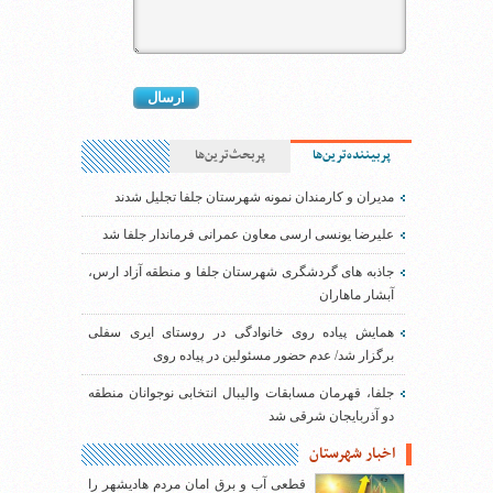
پربیننده‌ترین‌ها
پربحث‌ترین‌ها
مدیران و کارمندان نمونه شهرستان جلفا تجلیل شدند
علیرضا یونسی ارسی معاون عمرانی فرماندار جلفا شد
جاذبه های گردشگری شهرستان جلفا و منطقه آزاد ارس،
آبشار ماهاران
همایش پیاده روی خانوادگی در روستای ایری سفلی
برگزار شد/ عدم حضور مسئولین در پیاده روی
جلفا، قهرمان مسابقات والیبال انتخابی نوجوانان منطقه
دو آذربایجان شرقی شد
اخبار شهرستان
قطعی آب و برق امان مردم هادیشهر را