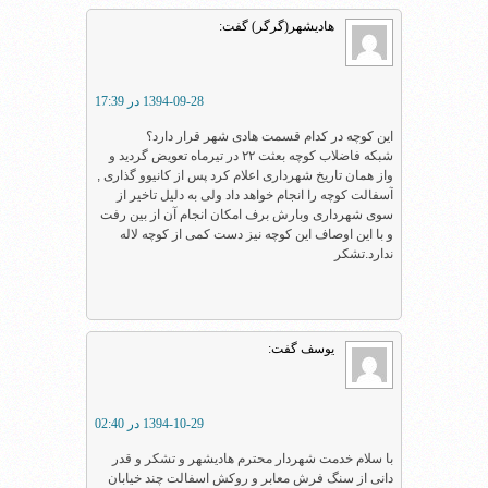
هادیشهر(گرگر)
گفت:
1394-09-28 در 17:39
این کوچه در کدام قسمت هادی شهر قرار دارد؟
شبکه فاضلاب کوچه بعثت ۲۲ در تیرماه تعویض گردید و
واز همان تاریخ شهرداری اعلام کرد پس از کانیوو گذاری ,
آسفالت کوچه را انجام خواهد داد ولی به دلیل تاخیر از
سوی شهرداری وبارش برف امکان انجام آن از بین رفت
و با این اوصاف این کوچه نیز دست کمی از کوچه لاله
ندارد.تشکر
یوسف
گفت:
1394-10-29 در 02:40
با سلام خدمت شهردار محترم هادیشهر و تشکر و قدر
دانی از سنگ فرش معابر و روکش اسفالت چند خیابان