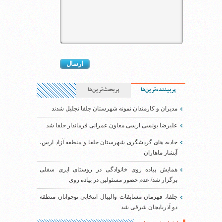
پربیننده‌ترین‌ها
پربحث‌ترین‌ها
مدیران و کارمندان نمونه شهرستان جلفا تجلیل شدند
علیرضا یونسی ارسی معاون عمرانی فرماندار جلفا شد
جاذبه های گردشگری شهرستان جلفا و منطقه آزاد ارس،
آبشار ماهاران
همایش پیاده روی خانوادگی در روستای ایری سفلی
برگزار شد/ عدم حضور مسئولین در پیاده روی
جلفا، قهرمان مسابقات والیبال انتخابی نوجوانان منطقه
دو آذربایجان شرقی شد