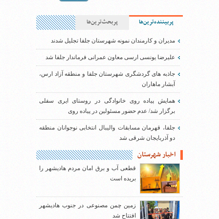
پربیننده‌ترین‌ها
پربحث‌ترین‌ها
مدیران و کارمندان نمونه شهرستان جلفا تجلیل شدند
علیرضا یونسی ارسی معاون عمرانی فرماندار جلفا شد
جاذبه های گردشگری شهرستان جلفا و منطقه آزاد ارس،
آبشار ماهاران
همایش پیاده روی خانوادگی در روستای ایری سفلی
برگزار شد/ عدم حضور مسئولین در پیاده روی
جلفا، قهرمان مسابقات والیبال انتخابی نوجوانان منطقه
دو آذربایجان شرقی شد
اخبار شهرستان
قطعی آب و برق امان مردم هادیشهر را
بریده است
زمین چمن مصنوعی در جنوب هادیشهر
افتتاح شد