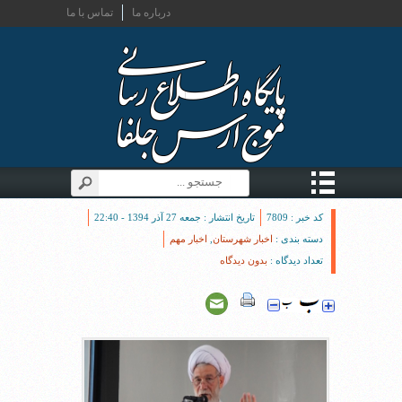
درباره ما
تماس با ما
کد خبر : 7809
تاریخ انتشار : جمعه 27 آذر 1394 - 22:40
دسته بندی :
اخبار شهرستان
,
اخبار مهم
تعداد دیدگاه :
بدون دیدگاه