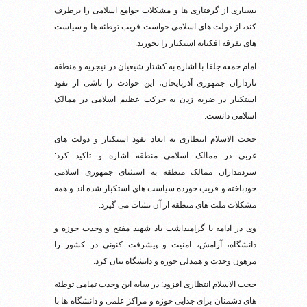
بسیاری از گرفتاری ها و مشکلات جوامع اسلامی را برطرف
کند، از دولت های اسلامی خواست فریب توطئه ها و سیاست
های تفرقه افکنانه استکبار را نخورند.
امام جمعه جلفا با اشاره به کشتار شیعیان در نیجریه و منطقه
نارداران جمهوری آذربایجان، این حوادث را ناشی از نفوذ
استکبار در ضربه زدن به حرکت عظیم اسلامی در ممالک
اسلامی دانست.
حجت الاسلام انتظاری به ابعاد نفوذ استکبار و دولت های
غربی در ممالک اسلامی منطقه اشاره و تاکید کرد:
سردمداران ممالک منطقه به استثنای جمهوری اسلامی
خودباخته و فریب خورده سیاست های استکبار شده اند و همه
مشکلات ملت های منطقه از آن نشات می گیرد.
وی در ادامه با گرامیداشت یاد شهید مفتح و وحدت حوزه و
دانشگاه، آرامش، امنیت و پیشرفت کنونی در کشور را
مرهون وحدت و همدلی حوزه و دانشگاه بیان کرد.
حجت الاسلام انتظاری افزود: در سایه این وحدت تمامی توطئه
های دشمنان برای جدایی حوزه و مراکز علمی و دانشگاه ها با