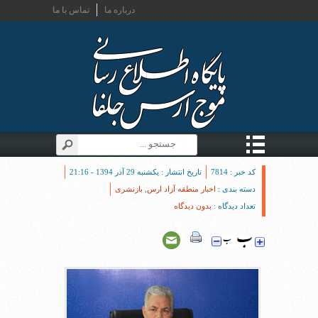
درباره ما
تماس با ما
کد خبر : 7814
تاریخ انتشار : یکشنبه 29 آذر 1394 - 21:16
دسته بندی :
اخبار منطقه آزاد ارس
,
بازنشری
تعداد دیدگاه :
بدون دیدگاه