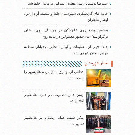
علیرضا یونسی ارسی معاون عمرانی فرماندار جلفا شد
جاذبه های گردشگری شهرستان جلفا و منطقه آزاد ارس،
آبشار ماهاران
همایش پیاده روی خانوادگی در روستای ایری سفلی
برگزار شد/ عدم حضور مسئولین در پیاده روی
جلفا، قهرمان مسابقات والیبال انتخابی نوجوانان منطقه
دو آذربایجان شرقی شد
اخبار شهرستان
قطعی آب و برق امان مردم هادیشهر را
بریده است
زمین چمن مصنوعی در جنوب هادیشهر
افتتاح شد
پیکر شهید جنگ رمضان در هادیشهر
تشییع شد