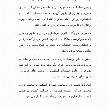
رئیس ستاد انتخابات شهرستان جلفا خاطر نشان کرد: اجرای
قانون، جلوگیری از قانون گریزی، سلامت انتخابات، امنیت و
امانتداری رویکرد اصلی مجریان انتخاباتی است و باید طوری
رفتار کرد تا مردم به دست اندرکاران اعتماد کنند.
محمودی به جایگاه نظارتی فرمانداری در اجرای قانون و حسن
انجام کار توسط دستگاه های اجرایی اشاره کرد و گفت: رفتار
و عملکرد ستاد انتخابات باید منجر به نتایج مثبت و در خور
نظام و منافع مردم باشد.
حضور منظم در محل کار، خدمت رسانی بی منت و صادقانه
به مردم، تکریم ارباب رجوع، الگو بودن برای سایر ادارات، نقد
پذیری و رعایت شئونات اسلامی از توصیه های فرماندار
شهرستان به پرسنل تحت امر بود.
انتخابات دهمین دوره مجلس شورای اسلامی و پنجمین دوره
مجلس خبرگان رهبری همزمان با سراسر کشور در هفتم
اسفند سال جاری در شهرستان جلفا نیر برگزار می شود.