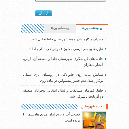
پربیننده‌ترین‌ها
پربحث‌ترین‌ها
مدیران و کارمندان نمونه شهرستان جلفا تجلیل شدند
علیرضا یونسی ارسی معاون عمرانی فرماندار جلفا شد
جاذبه های گردشگری شهرستان جلفا و منطقه آزاد ارس،
آبشار ماهاران
همایش پیاده روی خانوادگی در روستای ایری سفلی
برگزار شد/ عدم حضور مسئولین در پیاده روی
جلفا، قهرمان مسابقات والیبال انتخابی نوجوانان منطقه
دو آذربایجان شرقی شد
اخبار شهرستان
قطعی آب و برق امان مردم هادیشهر را
بریده است