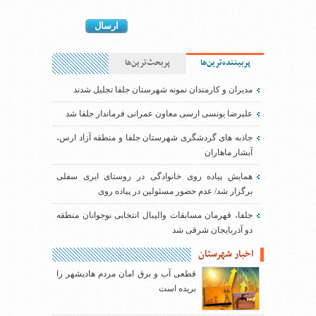
پربیننده‌ترین‌ها
پربحث‌ترین‌ها
مدیران و کارمندان نمونه شهرستان جلفا تجلیل شدند
علیرضا یونسی ارسی معاون عمرانی فرماندار جلفا شد
جاذبه های گردشگری شهرستان جلفا و منطقه آزاد ارس،
آبشار ماهاران
همایش پیاده روی خانوادگی در روستای ایری سفلی
برگزار شد/ عدم حضور مسئولین در پیاده روی
جلفا، قهرمان مسابقات والیبال انتخابی نوجوانان منطقه
دو آذربایجان شرقی شد
اخبار شهرستان
قطعی آب و برق امان مردم هادیشهر را
بریده است