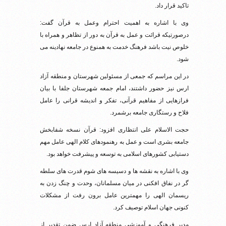
تاکید قرار داد.
وی با اشاره به اهمیت احترام وعمل به قرآن گفت:
درصورتیکه قرائت و عمل به قرآن به دور از تظاهر و همراه با
خلوص نیت باشد فرهنگ خدمت به همنوع در جامعه نهادینه می
شود.
در این مراسم که جمعی از مسئولین شهرستان و منطقه آزاد
ارس نیز حضور داشتند، امام جمعه شهرستان جلفا با بیان
فرازهایی از مفاهیم قرآنی، تفکر و اندیشه قرانی را عامل
فلاح و رستگاری جامعه برشمرد.
حجت الاسلام علی انتظاری افزود: قرآن نسخه شفابخش
جامعه بشری است و عمل به رهنمودهای کلام الهی عامل مهم
دستیابی کشورهای اسلامی به توسعه و پیشرفت خواهد بود.
وی با اشاره به نقشه ها و دسیسه های شوم قدرت های سلطه
گر در نفاق افکنی در میان مسلمانان، وحدت و چنگ زدن به
ریسمان الهی را مهمترین عامل برون رفت از مشکلات
کنونی جهان اسلام توصیف کرد.
مدیر فرهنگی و آموزشی منطقه آزاد ارس ضمن تقدیر از