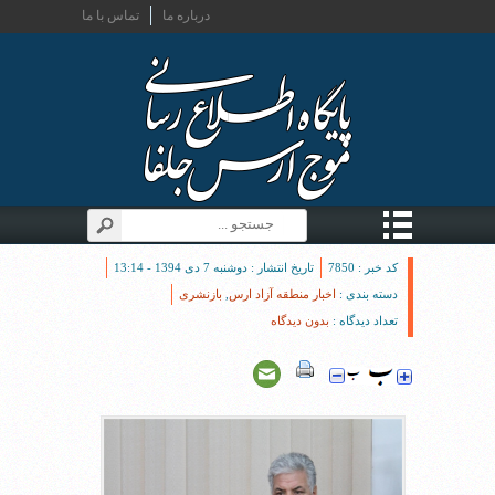
درباره ما
تماس با ما
کد خبر : 7850
تاریخ انتشار : دوشنبه 7 دی 1394 - 13:14
دسته بندی :
اخبار منطقه آزاد ارس
,
بازنشری
تعداد دیدگاه :
بدون دیدگاه