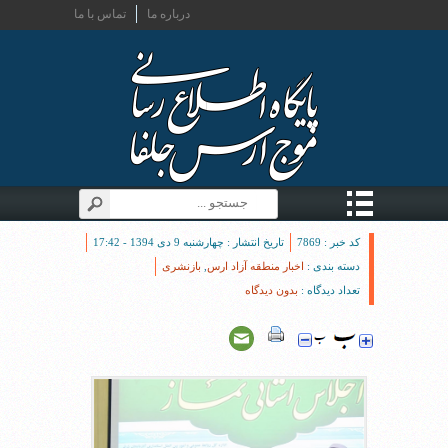
درباره ما
تماس با ما
کد خبر : 7869
تاریخ انتشار : چهارشنبه 9 دی 1394 - 17:42
دسته بندی :
اخبار منطقه آزاد ارس
,
بازنشری
تعداد دیدگاه :
بدون دیدگاه