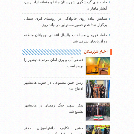
جاذبه های گردشگری شهرستان جلفا و منطقه آزاد ارس،
آبشار ماهاران
همایش پیاده روی خانوادگی در روستای ایری سفلی
برگزار شد/ عدم حضور مسئولین در پیاده روی
جلفا، قهرمان مسابقات والیبال انتخابی نوجوانان منطقه
دو آذربایجان شرقی شد
اخبار شهرستان
قطعی آب و برق امان مردم هادیشهر را
بریده است
زمین چمن مصنوعی در جنوب هادیشهر
افتتاح شد
پیکر شهید جنگ رمضان در هادیشهر
تشییع شد
جشن تکلیف دانش‌آموزان دختر