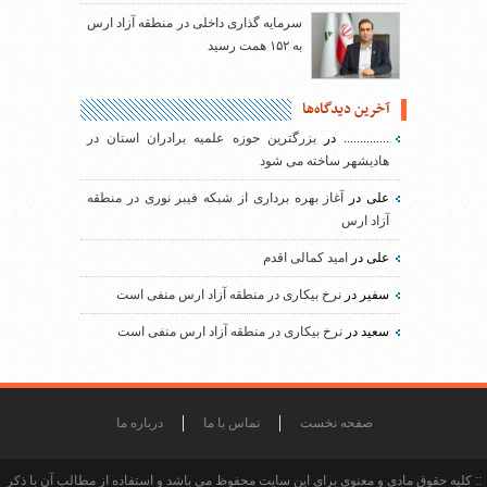
سرمایه گذاری داخلی در منطقه آزاد ارس
به ۱۵۲ همت رسید
آخرین دیدگاه‌ها
..............
در
بزرگترین حوزه علمیه برادران استان در
هادیشهر ساخته می شود
علی
در
آغاز بهره برداری از شبکه فیبر نوری در منطقه
آزاد ارس
علی
در
امید کمالی اقدم
سفیر
در
نرخ بیکاری در منطقه آزاد ارس منفی است
سعید
در
نرخ بیکاری در منطقه آزاد ارس منفی است
صفحه نخست
تماس با ما
درباره ما
:: کلیه حقوق مادی و معنوی برای این سایت محفوظ می باشد و استفاده از مطالب آن با ذکر