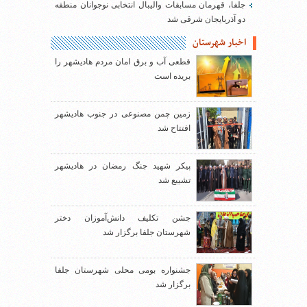
جلفا، قهرمان مسابقات والیبال انتخابی نوجوانان منطقه
دو آذربایجان شرقی شد
اخبار شهرستان
قطعی آب و برق امان مردم هادیشهر را
بریده است
زمین چمن مصنوعی در جنوب هادیشهر
افتتاح شد
پیکر شهید جنگ رمضان در هادیشهر
تشییع شد
جشن تکلیف دانش‌آموزان دختر
شهرستان جلفا برگزار شد
جشنواره بومی محلی شهرستان جلفا
برگزار شد