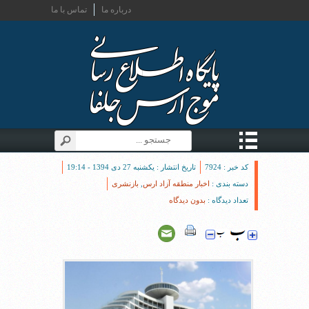
درباره ما
تماس با ما
کد خبر : 7924
تاریخ انتشار : یکشنبه 27 دی 1394 - 19:14
دسته بندی :
اخبار منطقه آزاد ارس
,
بازنشری
تعداد دیدگاه :
بدون دیدگاه