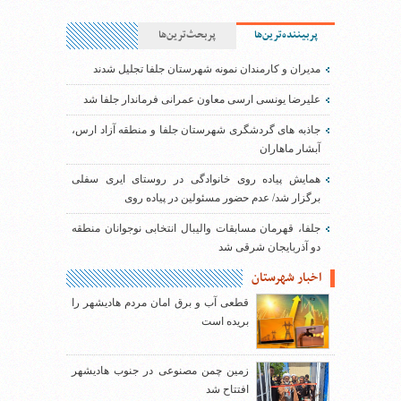
پربیننده‌ترین‌ها
پربحث‌ترین‌ها
مدیران و کارمندان نمونه شهرستان جلفا تجلیل شدند
علیرضا یونسی ارسی معاون عمرانی فرماندار جلفا شد
جاذبه های گردشگری شهرستان جلفا و منطقه آزاد ارس،
آبشار ماهاران
همایش پیاده روی خانوادگی در روستای ایری سفلی
برگزار شد/ عدم حضور مسئولین در پیاده روی
جلفا، قهرمان مسابقات والیبال انتخابی نوجوانان منطقه
دو آذربایجان شرقی شد
اخبار شهرستان
قطعی آب و برق امان مردم هادیشهر را
بریده است
زمین چمن مصنوعی در جنوب هادیشهر
افتتاح شد