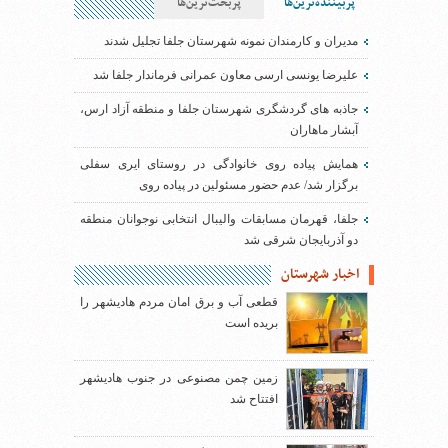
پربیننده‌ترین‌ها
پربحث‌ترین‌ها
مدیران و کارمندان نمونه شهرستان جلفا تجلیل شدند
علیرضا یونسی ارسی معاون عمرانی فرماندار جلفا شد
جاذبه های گردشگری شهرستان جلفا و منطقه آزاد ارس،
آبشار ماهاران
همایش پیاده روی خانوادگی در روستای ایری سفلی
برگزار شد/ عدم حضور مسئولین در پیاده روی
جلفا، قهرمان مسابقات والیبال انتخابی نوجوانان منطقه
دو آذربایجان شرقی شد
اخبار شهرستان
قطعی آب و برق امان مردم هادیشهر را
بریده است
زمین چمن مصنوعی در جنوب هادیشهر
افتتاح شد