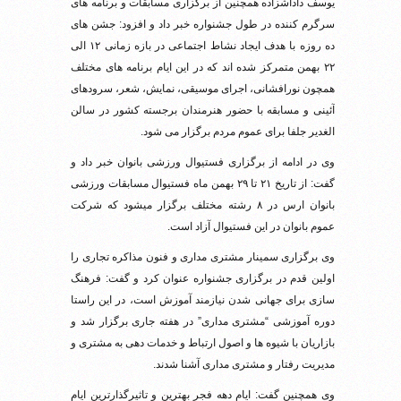
یوسف داداشزاده همچنین از برگزاری مسابقات و برنامه های
سرگرم کننده در طول جشنواره خبر داد و افزود: جشن های
ده روزه با هدف ایجاد نشاط اجتماعی در بازه زمانی ۱۲ الی
۲۲ بهمن متمرکز شده اند که در این ایام برنامه های مختلف
همچون نورافشانی، اجرای موسیقی، نمایش، شعر، سرودهای
آئینی و مسابقه با حضور هنرمندان برجسته کشور در سالن
الغدیر جلفا برای عموم مردم برگزار می شود.
وی در ادامه از برگزاری فستیوال ورزشی بانوان خبر داد و
گفت: از تاریخ ۲۱ تا ۲۹ بهمن ماه فستیوال مسابقات ورزشی
بانوان ارس در ۸ رشته مختلف برگزار میشود که شرکت
عموم بانوان در این فستیوال آزاد است.
وی برگزاری سمینار مشتری مداری و فنون مذاکره تجاری را
اولین قدم در برگزاری جشنواره عنوان کرد و گفت: فرهنگ
سازی برای جهانی شدن نیازمند آموزش است، در این راستا
دوره آموزشی “مشتری مداری” در هفته جاری برگزار شد و
بازاریان با شیوه ها و اصول ارتباط و خدمات دهی به مشتری و
مدیریت رفتار و مشتری مداری آشنا شدند.
وی همچنین گفت: ایام دهه فجر بهترین و تاثیرگذارترین ایام