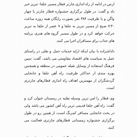
ارس در ادامه از راه اندازی چارتر قطار مسیر جلفا- تبریز خبر
داد و گفت: در طول برگزاری جشنواره قطار چارتر با چهار
واگن و با ظرفیت ۳۸۴ نفر بصورت رایگان همه روزه ساعت
۷:۳۰ صبح از مسیر تبریز به جلفا و ۷ عصر از جلفا به تبریز
حرکت خواهد کرد و در طول مسیر گروه های هنری برنامه
های جذاب برای مسافران اجرا می کنند.
داداشزاده با بیان اینکه ارایه خدمات حمل و نقلی در راستای
عمل به سیاست های اقتصاد مقاومتی می باشد، گفت: تبیین
فرهنگ استفاده از وسایل نقیله عمومی در منطقه و همچنین
بهره مندی از حداکثر ظرفیت راه آهن جلفا و جابجایی
گردشگران از مهمترین اهداف راه اندازی قطارهای چارتری
است.
وی قطار را امن ترین وسیله نقلیه در زمستان عنوان کرد و
گفت: راه آهن جلفا قدیمی ترین راه آهن کشور می باشد ولی
در بحث جابجایی مسافر کمرنگ است، از همین رو در طول
برگزاری جشنواره زمستانی قطارهای چارتری فعالیت می
کنند.