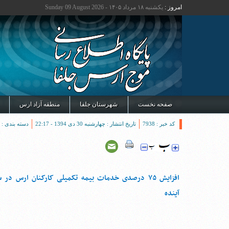
امروز :
یکشنبه ۱۸ مرداد ۱۴۰۵ - Sunday 09 August 2026
صفحه نخست
شهرستان جلفا
منطقه آزاد ارس
کد خبر : 7938
تاریخ انتشار : چهارشنبه 30 دی 1394 - 22:17
دسته بندی :
افزایش ۷۵ درصدی خدمات بیمه تکمیلی کارکنان ارس در 
آینده