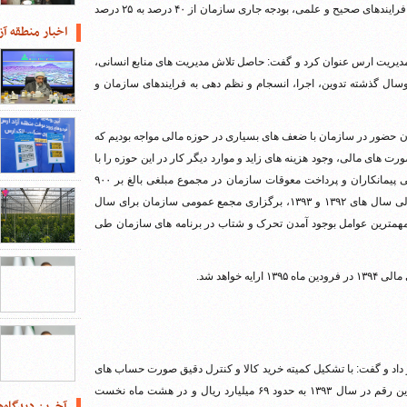
صمدی در ادامه گفت: با اجرای برنامه های منظم مالی و تعریف و اجرای فرایندهای صحیح و علمی، بودجه جاری سازمان از ۴۰ درصد به ۲۵ درصد
اخبار منطقه آز
مدیریت ارس عنوان کرد و گفت: حاصل تلاش مدیریت های منابع انسانی،
 دوسال گذشته تدوین، اجرا، انسجام و نظم دهی به فرایندهای سازمان و
ن حضور در سازمان با ضعف های بسیاری در حوزه مالی مواجه بودیم که
 های مالی، وجود هزینه های زاید و موارد دیگر کار در این حوزه را با
مشکل روبرو کرده بود. در این راستا با اجرای برنامه مدون، تسویه بدهی پیمانکاران و پرداخت معوقات سازمان در مجموع مبلغی بالغ بر ۹۰۰
میلیارد ریال، تکمیل صورت های مالی سال ۱۳۹۱ و تهیه صورت های مالی سال های ۱۳۹۲ و ۱۳۹۳، برگزاری مجمع عمومی سازمان برای سال
ز جمله مهمترین عوامل بوجود آمدن تحرک و شتاب در برنامه های سازمان طی
خواهد شد.
 ارس خبر داد و گفت: با تشکیل کمیته خرید کالا و کنترل دقیق صورت حساب های
خرید، هزینه خرید در سال ۱۳۹۲ بالغ بر ۸۳ میلیارد ریال بوده است که این رقم در سال ۱۳۹۳ به حدود ۶۹ میلیارد ریال و در هشت ماه نخست
آخرین دیدگاه‌ه