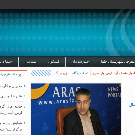
معرفی شهرستان جلفا
چندرسانه‌ای
کشکول
سیاسی
اجتماعی
اخبار منطقه آزاد ارس
,
بازنشری
تعداد دیدگاه :
بدون دیدگاه
پربیننده‌ترین‌ها
مدیران و کارمن
علیرضا یونسی 
سال
جاذبه های گر
ارس، آبشار ماه
همایش پیاده 
برگزار شد/ عدم