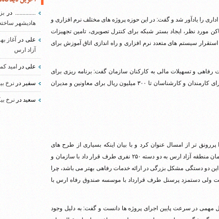
..............
در
بز
اری را یادآور شد و گفت: در این حوزه پروژه های مختلف نرم افزاری و
هادیشهر ساخته
 مورد نظر، ایجاد بستر شبکه برای کنترل تصویری، تامین تجهیزات
علی
در
آغاز به
ستقرار سیستم های متعدد نرم افزاری و راه اندازی اتاق آموزش برای
آزاد ارس
علی
در
امید کم
ت رفاهی و تسهیلات مالی به کارکنان سازمان گفت: برنامه ریزی برای
ارایه و پرداخت تسهیلات بانکی به کارکنان سازمان از ۴۰ میلیون ریال برای کارمندان و کارشناسان تا ۳۰۰ میلیون ریال برای معاونین و مدیران
سفیر
در
نرخ بی
سعید
در
نرخ بی
دمات رفاهی کارکنان سازمان منطقه آزاد ارس در سال ۱۳۹۵ را پررونق تر از امسال عنوان کرد و با بیان اینکه بسیاری از طرح های
خدمات رفاهی به دلیل تعداد زیاد کارکنان می باشد، گفت: کارکنان سازمان منطقه آزاد ارس به دو دسته ۲۵۰ نفری طرف قرار داد با سازمان و
این دو دستگی مشکل بزرگی در ارائه خدمات رفاهی بهتر می باشد، چرا
ست ولی دستمزد پرسنل طرف قرارداد با موسسه صندوق رفاه ارس با
 مهمی در سرعت پایین اجرای پروژه ها دانست و گفت: به دلیل وجود