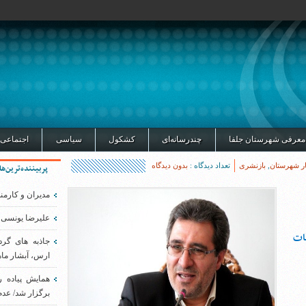
معرفی شهرستان جلفا
چندرسانه‌ای
کشکول
سیاسی
اجتماعی
ار شهرستان
,
بازنشری
تعداد دیدگاه :
بدون دیدگاه
پربیننده‌ترین‌ها
مدیران و کارمن
علیرضا یونسی 
طات
جاذبه های گر
ارس، آبشار ماه
همایش پیاده 
برگزار شد/ عدم