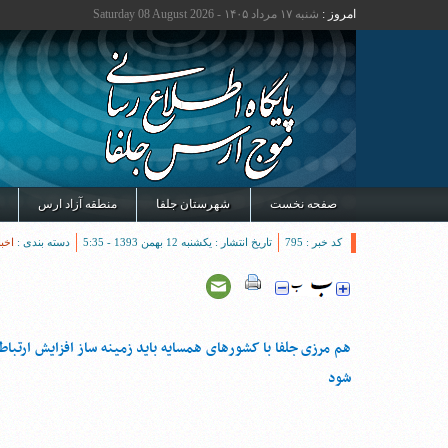
امروز :
شنبه ۱۷ مرداد ۱۴۰۵ - Saturday 08 August 2026
صفحه نخست
شهرستان جلفا
منطقه آزاد ارس
کد خبر : 795
تاریخ انتشار : یکشنبه 12 بهمن 1393 - 5:35
دسته بندی :
اخب
هم مرزی جلفا با کشورهای همسایه باید زمینه ساز افزایش ارتبا
شود