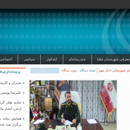
معرفی شهرستان جلفا
چندرسانه‌ای
کشکول
سیاسی
اجتماعی
بار شهرستان
,
اخبار مهم
تعداد دیدگاه :
بدون دیدگاه
پربیننده‌ترین‌ها
مدیران و کارمن
علیرضا یونسی 
جاذبه های گر
ارس، آبشار ماه
همایش پیاده 
برگزار شد/ عدم