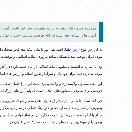
فرمانده سپاه جلفا با تشریح برنامه های دهه فجر این ناحیه، گفت
آرمان ها را نشانه رفته است این ایام فرصت مناسبی است تا جوانان را 
به گزارش
موج ارس جلفا
، احمد تقی پور با بیان اینکه دهه فجر هیچگاه
مردم ایران موجب شد تا همگان شاهد پیروزی انقلاب اسلامی و موفقیت 
وی با اشاره به استقبال میلیونی ملت انقلابی از امام خمینی(ره) در آغ
مردم سالاری دینی برای جهانیان و سرآغاز طلوع اسلام و ارزش های اس
این مقام مسئول ولایتمداری و ولایت پذیری ملت ایران را عامل اصلی 
فرصتی برای معرفی دستاوردهای انقلاب است که باید آیین های بزرگداشت 
فرمانده سپاه جلفا در پایان دیدار از خانواده های معظم شهدا، غباررو
بصیرتی در همه رده های مقاومت، نواختن زنگ انقلاب در مدارس، برگزا
بهمن را از مهمترین برنامه های ایام الله دهه مبارک فجر عنوان کرد.