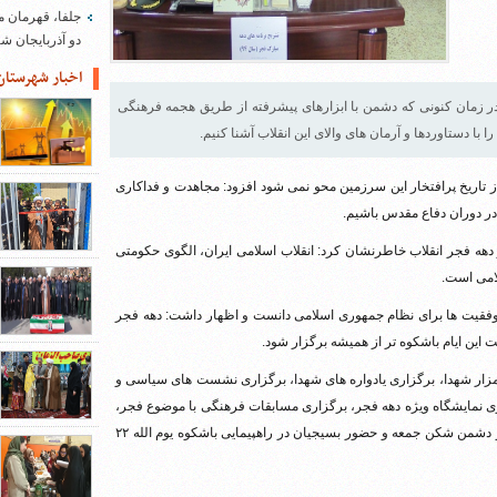
جلفا، قهرمان م
دو آذربایجان 
اخبار شهرستان
: در زمان کنونی که دشمن با ابزارهای پیشرفته از طریق هجمه فرهنگی
با دستاوردها و آرمان های والای این انقلاب آشنا کنیم.
 از تاریخ پرافتخار این سرزمین محو نمی شود افزود: مجاهدت و فداکاری
در دوران دفاع مقدس باشیم.
از دهه فجر انقلاب خاطرنشان کرد: انقلاب اسلامی ایران، الگوی حکومتی
لامی است.
موفقیت ها برای نظام جمهوری اسلامی دانست و اظهار داشت: دهه فجر
این ایام باشکوه تر از همیشه برگزار شود.
بی مزار شهدا، برگزاری یادواره های شهدا، برگزاری نشست های سیاسی و
ری نمایشگاه ویژه دهه فجر، برگزاری مسابقات فرهنگی با موضوع فجر،
دیدار با امام جمعه شهرستان، شرکت کارکنان در نماز عبادی سیاسی و دشمن شکن جمعه و حضور بسیجیان در راهپیمایی باشکوه یوم الله ۲۲