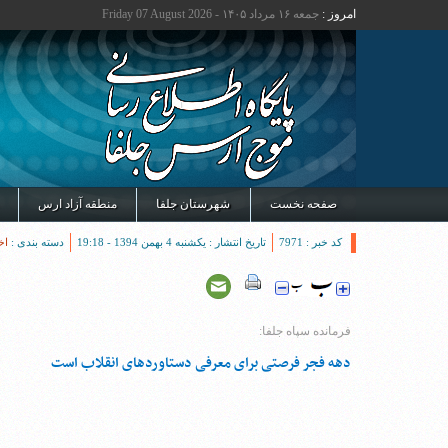
امروز :
جمعه ۱۶ مرداد ۱۴۰۵ - Friday 07 August 2026
صفحه نخست
شهرستان جلفا
منطقه آزاد ارس
کد خبر : 7971
تاریخ انتشار : یکشنبه 4 بهمن 1394 - 19:18
دسته بندی :
اخ
فرمانده سپاه جلفا:
دهه فجر فرصتی برای معرفی دستاوردهای انقلاب است