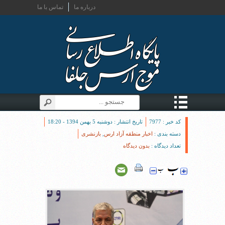
درباره ما
تماس با ما
کد خبر : 7977
تاریخ انتشار : دوشنبه 5 بهمن 1394 - 18:20
دسته بندی :
اخبار منطقه آزاد ارس
,
بازنشری
تعداد دیدگاه :
بدون دیدگاه