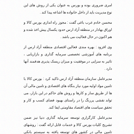
امری ضروری بوده و بورس به عنوان یکی از روش های این
نوع مدیریت باید از داخل خانواده ها اشاعه پیدا کند .
محسن خادم عرب باغی گفت : مجوز راه اندازی بورس کالا و
اوراق بهادار در منطقه آزاد ارس حدود یکسال پیش اخذ شده و
هم اکنون در حال فعالیت می باشد .
وی افزود : بهره مندی فعالین اقتصادی منطقه آزاد ارس از
برنامه های آموزشی تخصصی سرمایه گذاری و بازاریابی ،
تاثیر به سزایی در موفقیت و میزان ریسک پذیری هدفمند آنها
دارد .
مدیرعامل سازمان منطقه آزاد ارس تاکید کرد : بورس کالا با
تامین مواد اولیه مورد نیاز بنگاه های اقتصادی و تامین مالی آن
ها از طریق ساز و کارها و روش های حاکم در این بازار، می
تواند نقشی پررنگ را در راستای بهبود فضای کسب و کار و
تحقق سیاست های اقتصاد مقاومتی ایفا کند.
مدیرعامل کارگزاری توسعه سرمایه گذاری دنیا نیز ضمن
تشریح کلیات بورس کالا و خدمات قابل ارائه گفت : روشهای
تامین مالی در کشور های توسعه یافته به سیستم بانکی