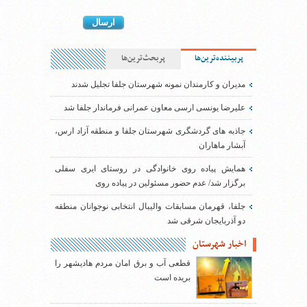
پربیننده‌ترین‌ها
پربحث‌ترین‌ها
مدیران و کارمندان نمونه شهرستان جلفا تجلیل شدند
علیرضا یونسی ارسی معاون عمرانی فرماندار جلفا شد
جاذبه های گردشگری شهرستان جلفا و منطقه آزاد ارس،
آبشار ماهاران
همایش پیاده روی خانوادگی در روستای ایری سفلی
برگزار شد/ عدم حضور مسئولین در پیاده روی
جلفا، قهرمان مسابقات والیبال انتخابی نوجوانان منطقه
دو آذربایجان شرقی شد
اخبار شهرستان
قطعی آب و برق امان مردم هادیشهر را
بریده است