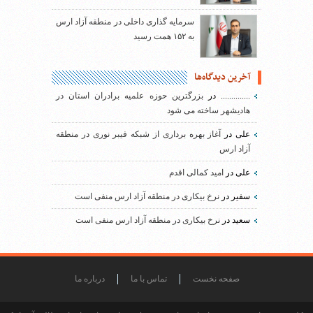
سرمایه گذاری داخلی در منطقه آزاد ارس
به ۱۵۲ همت رسید
آخرین دیدگاه‌ها
..............
در
بزرگترین حوزه علمیه برادران استان در
هادیشهر ساخته می شود
علی
در
آغاز بهره برداری از شبکه فیبر نوری در منطقه
آزاد ارس
علی
در
امید کمالی اقدم
سفیر
در
نرخ بیکاری در منطقه آزاد ارس منفی است
سعید
در
نرخ بیکاری در منطقه آزاد ارس منفی است
صفحه نخست
تماس با ما
درباره ما