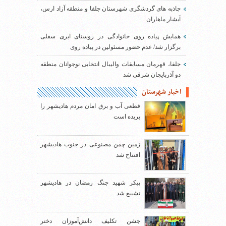
جاذبه های گردشگری شهرستان جلفا و منطقه آزاد ارس،
آبشار ماهاران
همایش پیاده روی خانوادگی در روستای ایری سفلی
برگزار شد/ عدم حضور مسئولین در پیاده روی
جلفا، قهرمان مسابقات والیبال انتخابی نوجوانان منطقه
دو آذربایجان شرقی شد
اخبار شهرستان
قطعی آب و برق امان مردم هادیشهر را
بریده است
زمین چمن مصنوعی در جنوب هادیشهر
افتتاح شد
پیکر شهید جنگ رمضان در هادیشهر
تشییع شد
جشن تکلیف دانش‌آموزان دختر