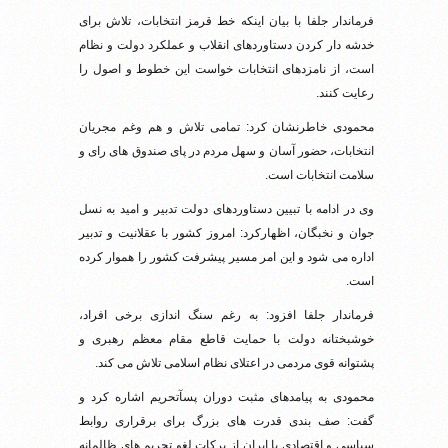
فرماندار جلفا با بیان اینکه خط قرمز انتخابات، تلاش برای
خدشه دار کردن دستاوردهای انقلاب و عملکرد دولت و نظام
است، از نامزدهای انتخابات خواست این خطوط و اصول را
رعایت کنند.
محمودی خاطرنشان کرد: تمامی تلاش و هم وغم مجریان
انتخابات، حضور آسان و سهل مردم در پای صندوق های رای و
سلامت انتخابات است.
وی در ادامه با تبیین دستاوردهای دولت تدبیر و امید به نسل
جوان و نخبگان، اظهارکرد: امروز کشور با عقلانیت و تدبیر
اداره می شود و این امر مسیر پیشرفت کشور را هموار کرده
است.
فرماندار جلفا افزود: به رغم سنگ اندازی برخی افراد،
خوشبختانه دولت با حمایت قاطع مقام معظم رهبری و
پشتوانه قوی مردمی در اعتلای نظام اسلامی تلاش می کند.
محمودی به پیامدهای مثبت دوران پسآتحریم اشاره کرد و
گفت: صف بندی قدرت های بزرگ برای برقراری روابط
سیاسی و اقتصادی با ایران از برکات لغو تحریم های ظالمانه