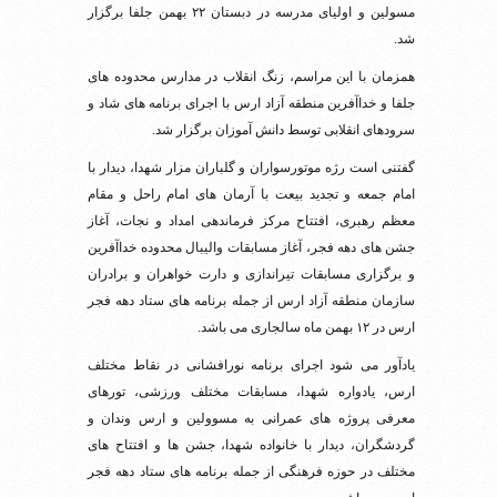
مسولین و اولیای مدرسه در دبستان ۲۲ بهمن جلفا برگزار
شد.
همزمان با این مراسم، زنگ انقلاب در مدارس محدوده های
جلفا و خداآفرین منطقه آزاد ارس با اجرای برنامه های شاد و
سرودهای انقلابی توسط دانش آموزان برگزار شد.
گفتنی است رژه موتورسواران و گلباران مزار شهدا، دیدار با
امام جمعه و تجدید بیعت با آرمان های امام راحل و مقام
معظم رهبری، افتتاح مرکز فرماندهی امداد و نجات، آغاز
جشن های دهه فجر، آغاز مسابقات والیبال محدوده خداآفرین
و برگزاری مسابقات تیراندازی و دارت خواهران و برادران
سازمان منطقه آزاد ارس از جمله برنامه های ستاد دهه فجر
ارس در ۱۲ بهمن ماه سالجاری می باشد.
یادآور می شود اجرای برنامه نورافشانی در نقاط مختلف
ارس، یادواره شهدا، مسابقات مختلف ورزشی، تورهای
معرفی پروژه های عمرانی به مسوولین و ارس وندان و
گردشگران، دیدار با خانواده شهدا، جشن ها و افتتاح های
مختلف در حوزه فرهنگی از جمله برنامه های ستاد دهه فجر