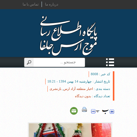
درباره ما
تماس با ما
کد خبر : 8008
تاریخ انتشار : چهارشنبه 14 بهمن 1394 - 18:21
دسته بندی :
اخبار منطقه آزاد ارس
,
بازنشری
تعداد دیدگاه :
بدون دیدگاه