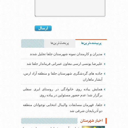
پربیننده‌ترین‌ها
پربحث‌ترین‌ها
مدیران و کارمندان نمونه شهرستان جلفا تجلیل شدند
علیرضا یونسی ارسی معاون عمرانی فرماندار جلفا شد
جاذبه های گردشگری شهرستان جلفا و منطقه آزاد ارس،
آبشار ماهاران
همایش پیاده روی خانوادگی در روستای ایری سفلی
برگزار شد/ عدم حضور مسئولین در پیاده روی
جلفا، قهرمان مسابقات والیبال انتخابی نوجوانان منطقه
دو آذربایجان شرقی شد
اخبار شهرستان