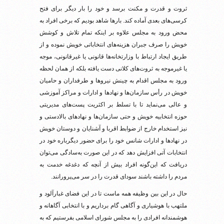
ثروت و قدرت و مکنت برسد و خود را بار دیگر برای فتح
کرسی‌های بعدی آماده کند. بارها شاهد بودیم که برخی افراد به
محض ورود به مجلس علاوه بر اینکه تمام تلاش و کوشش
خویش را صرف جبران هزینه‌های انتخاباتی خویش نموده و از
طریق ایجاد ارتباط با وزارتخانه‌ها قانونی یا غیرقانونی، موجه
یا غیرموجه به ثروت‌های کلانی دست یافته بلکه از همان لحظه
ورود به مجلس اقدام به چینش نیروها و طرفداران و حامیان
خویش در رأس سازمان‌ها و نهادها و ادارات و مراکز آموزشی
و عالی می‌نماید تا با تسلط بر اکثریت پست‌های مدیریتی
حوزه انتخابیه خویش و حتی سازمان‌ها و نهادهای بالادستی و
نیز استخدام خارج از ضوابط اقربا و آشنایان و دوستان خویش
در نهادها و ادارات شانس خود را برای حضور دیگرباره خود در
انتخابات آتی افزایش دهد که در این صورت به‌سادگی می‌توان
دریافت که این‌گونه افراد بیش از آنچه که دغدغه خدمت به
مردم را داشته باشند سودای قدرت را در سر می‌پرورانند.
حال در این بین وظیفه همه ماست تا در این فضای غبارآلود و
ملتهب با هوشیاری و آگاهی گام برداریم و با انتخابی آگاهانه و
هوشمندانه افرادی را به مجلس شورای اسلامی بفرستیم که به