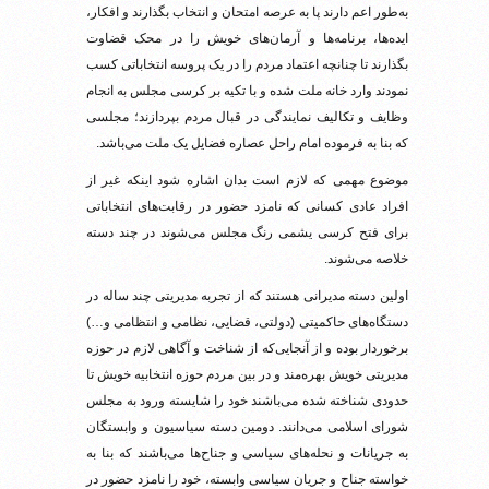
به‌طور اعم دارند پا به عرصه امتحان و انتخاب بگذارند و افکار،
ایده‌ها، برنامه‌ها و آرمان‌های خویش را در محک قضاوت
بگذارند تا چنانچه اعتماد مردم را در یک پروسه انتخاباتی کسب
نمودند وارد خانه ملت شده و با تکیه بر کرسی مجلس به انجام
وظایف و تکالیف نمایندگی در قبال مردم بپردازند؛ مجلسی
که بنا به فرموده امام راحل عصاره فضایل یک ملت می‌باشد.
موضوع مهمی که لازم است بدان اشاره شود اینکه غیر از
افراد عادی کسانی که نامزد حضور در رقابت‌های انتخاباتی
برای فتح کرسی یشمی رنگ مجلس می‌شوند در چند دسته
خلاصه می‌شوند.
اولین دسته مدیرانی هستند که از تجربه مدیریتی چند ساله در
دستگاه‌های حاکمیتی (دولتی، قضایی، نظامی و انتظامی و…)
برخوردار بوده و از آنجایی‌که از شناخت و آگاهی لازم در حوزه
مدیریتی خویش بهره‌مند و در بین مردم حوزه انتخابیه خویش تا
حدودی شناخته شده می‌باشند خود را شایسته ورود به مجلس
شورای اسلامی می‌دانند. دومین دسته سیاسیون و وابستگان
به جریانات و نحله‌های سیاسی و جناح‌ها می‌باشند که بنا به
خواسته جناح و جریان سیاسی وابسته، خود را نامزد حضور در