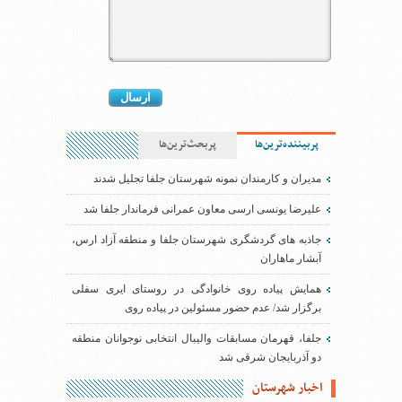
پربیننده‌ترین‌ها
پربحث‌ترین‌ها
مدیران و کارمندان نمونه شهرستان جلفا تجلیل شدند
علیرضا یونسی ارسی معاون عمرانی فرماندار جلفا شد
جاذبه های گردشگری شهرستان جلفا و منطقه آزاد ارس،
آبشار ماهاران
همایش پیاده روی خانوادگی در روستای ایری سفلی
برگزار شد/ عدم حضور مسئولین در پیاده روی
جلفا، قهرمان مسابقات والیبال انتخابی نوجوانان منطقه
دو آذربایجان شرقی شد
اخبار شهرستان