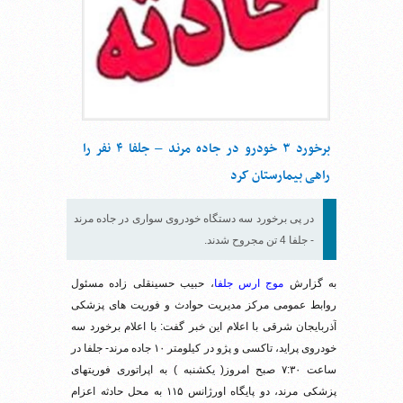
برخورد ۳ خودرو در جاده مرند – جلفا ۴ نفر را
راهی بیمارستان کرد
در پی برخورد سه دستگاه خودروی سواری در جاده مرند
- جلفا 4 تن مجروح شدند.
به گزارش
موج ارس جلفا
، حبیب حسینقلی زاده مسئول
روابط عمومی مرکز مدیریت حوادث و فوریت های پزشکی
آذربایجان شرقی با اعلام این خبر گفت: با اعلام برخورد سه
خودروی پراید، تاکسی و پژو در کیلومتر ۱۰ جاده مرند- جلفا در
ساعت ۷:۳۰ صبح امروز( یکشنبه ) به اپراتوری فوریتهای
پزشکی مرند، دو پایگاه اورژانس ۱۱۵ به محل حادثه اعزام