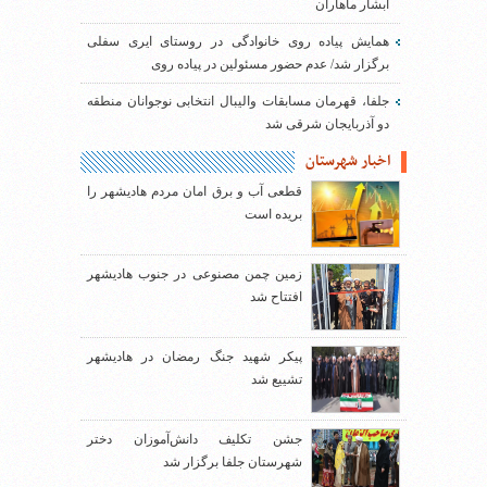
آبشار ماهاران
همایش پیاده روی خانوادگی در روستای ایری سفلی
برگزار شد/ عدم حضور مسئولین در پیاده روی
جلفا، قهرمان مسابقات والیبال انتخابی نوجوانان منطقه
دو آذربایجان شرقی شد
اخبار شهرستان
قطعی آب و برق امان مردم هادیشهر را
بریده است
زمین چمن مصنوعی در جنوب هادیشهر
افتتاح شد
پیکر شهید جنگ رمضان در هادیشهر
تشییع شد
جشن تکلیف دانش‌آموزان دختر
شهرستان جلفا برگزار شد