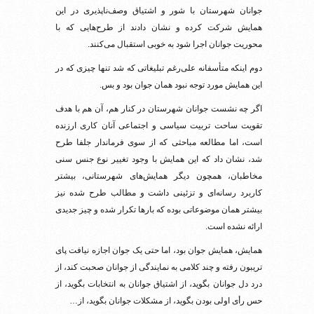
جوانان شهرستان با شور و اشتیاق وصف‌ناپذیری در این
همایش شرکت کرده و نشان دادند از طرح‌هایی که با
محوریت جوانان اجرا شود به خوبی استقبال می‌کنند.
دوم اینکه متأسفانه علی‌رغم تبلیغاتی که شد تنها چیزی که در
این همایش مورد توجه نبود همان جوان بود و بس.
اگر چه نشست جوانان شهرستان در کنار هم، آن هم با هدف
تقویت ساحت تربیت سیاسی و اجتماعی آنان کاری ارزنده
است، اما مطالعه مباحثی که از سوی فرماندار جلفا طرح
شد، نشان داد که این همایش با وجود تغییر نوع جنس سنی
مخاطبان، همچون دیگر همایش‌های شهرستانی، بیشتر
کاربرد رسانه‌ای و تزئینی داشت و مطالب طرح شده نیز
بیشتر همان موضوعاتی بوده که بارها تکرار شده و چیز جدیدی
ارائه نشده است.
همایش، همایش جوان بود، اما حتی یک جوان اجازه نیافت پای
تریبون رفته و چند کلامی به نمایندگی از جوانان صحبت کند، از
درد دل جوانان بگوید، از اشتیاق جوانان به انتخابات بگوید، از
حس رأی اولی بودن بگوید، از مشکلات جوانان بگوید، از…