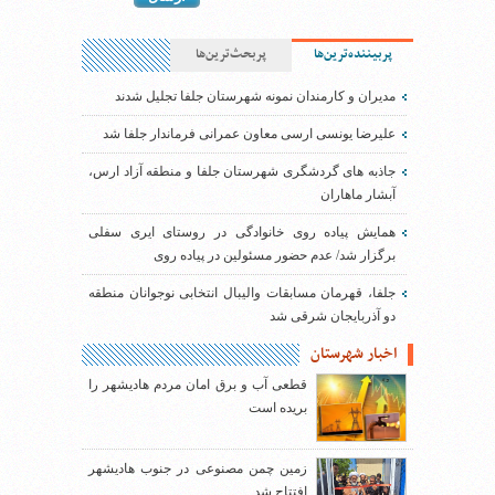
پربیننده‌ترین‌ها
پربحث‌ترین‌ها
مدیران و کارمندان نمونه شهرستان جلفا تجلیل شدند
علیرضا یونسی ارسی معاون عمرانی فرماندار جلفا شد
جاذبه های گردشگری شهرستان جلفا و منطقه آزاد ارس،
آبشار ماهاران
همایش پیاده روی خانوادگی در روستای ایری سفلی
برگزار شد/ عدم حضور مسئولین در پیاده روی
جلفا، قهرمان مسابقات والیبال انتخابی نوجوانان منطقه
دو آذربایجان شرقی شد
اخبار شهرستان
قطعی آب و برق امان مردم هادیشهر را
بریده است
زمین چمن مصنوعی در جنوب هادیشهر
افتتاح شد