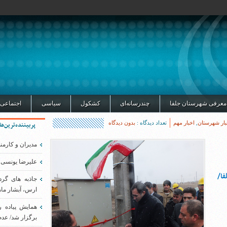
معرفی شهرستان جلفا
چندرسانه‌ای
کشکول
سیاسی
اجتماعی
بار شهرستان
,
اخبار مهم
تعداد دیدگاه :
بدون دیدگاه
پربیننده‌ترین‌ها
مدیران و کارمن
علیرضا یونسی 
فا/
جاذبه های گر
ارس، آبشار ماه
همایش پیاده 
برگزار شد/ عدم