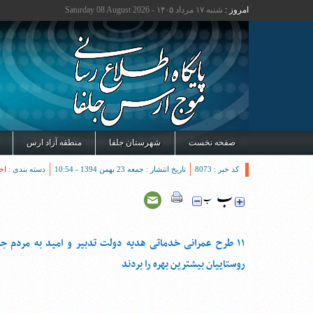
امروز :
شنبه ۱۷ مرداد ۱۴۰۵ - Saturday 08 August 2026
صفحه نخست
شهرستان جلفا
منطقه آزاد ارس
کد خبر : 8073
تاریخ انتشار : جمعه 23 بهمن 1394 - 10:54
دسته بندی :
اخ
۱۱ طرح عمرانی خدماتی هدیه دولت تدبیر و امید به مردم جل
روستاییان بیشترین بهره را بردند