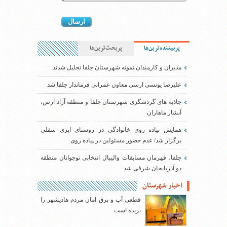
پربیننده‌ترین‌ها
پربحث‌ترین‌ها
مدیران و کارمندان نمونه شهرستان جلفا تجلیل شدند
علیرضا یونسی ارسی معاون عمرانی فرماندار جلفا شد
جاذبه های گردشگری شهرستان جلفا و منطقه آزاد ارس،
آبشار ماهاران
همایش پیاده روی خانوادگی در روستای ایری سفلی
برگزار شد/ عدم حضور مسئولین در پیاده روی
جلفا، قهرمان مسابقات والیبال انتخابی نوجوانان منطقه
دو آذربایجان شرقی شد
اخبار شهرستان
قطعی آب و برق امان مردم هادیشهر را
بریده است