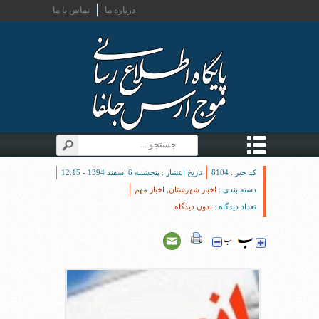
درباره ما
تماس با ما
کد خبر : 8104
تاریخ انتشار : پنجشنبه 6 اسفند 1394 - 12:15
دسته بندی :
اخبار شهرستان
,
اخبار مهم
تعداد دیدگاه :
بدون دیدگاه