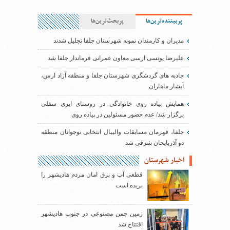
پربیننده‌ترین‌ها
پربحث‌ترین‌ها
مدیران و کارمندان نمونه شهرستان جلفا تجلیل شدند
علیرضا یونسی ارسی معاون عمرانی فرماندار جلفا شد
جاذبه های گردشگری شهرستان جلفا و منطقه آزاد ارس،
آبشار ماهاران
همایش پیاده روی خانوادگی در روستای ایری سفلی
برگزار شد/ عدم حضور مسئولین در پیاده روی
جلفا، قهرمان مسابقات والیبال انتخابی نوجوانان منطقه
دو آذربایجان شرقی شد
اخبار شهرستان
قطعی آب و برق امان مردم هادیشهر را
بریده است
زمین چمن مصنوعی در جنوب هادیشهر
افتتاح شد