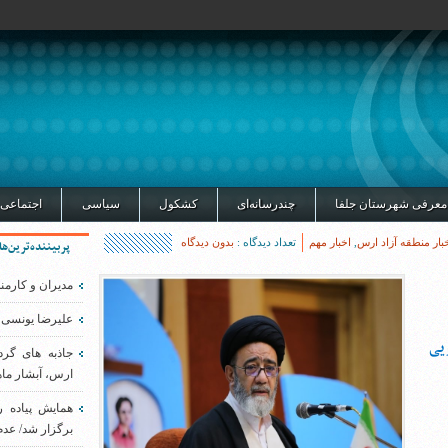
معرفی شهرستان جلفا
چندرسانه‌ای
کشکول
سیاسی
اجتماعی
بار منطقه آزاد ارس
,
اخبار مهم
تعداد دیدگاه :
بدون دیدگاه
پربیننده‌ترین‌ها
مدیران و کارمن
علیرضا یونسی 
یی
جاذبه های گر
ارس، آبشار ماه
همایش پیاده 
برگزار شد/ عدم