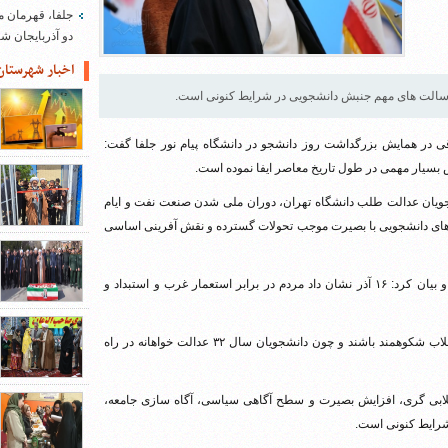
جلفا، قهرمان م
دو آذربایجان 
اخبار شهرستان
 رسالت های مهم جنبش دانشجویی در شرایط کنونی است.
قی در همایش بزرگداشت روز دانشجو در دانشگاه پیام نور جلفا گفت:
بسیار مهمی در طول تاریخ معاصر ایفا نموده است.
 آل هاشم افزود: ۱۶ آذر ۱۳۳۲ و کشتار دانشجویان عدالت طلب دانشگاه تهران، دوران ملی شدن صنعت نفت و ایام
ند که جنبش های دانشجویی با بصیرت موجب تحولات گسترده و نقش آفرینی اساسی
امام جمعه تبریز دانشجویان ۱۶ آذر ۳۲ را الگوی عدالت خواهی دانست و بیان کرد: ۱۶ آذر نشان داد مردم در برابر استعمار غرب و استبداد و
وی تصریح کرد: دانشجویان امروز باید پشتیبان نظام و دستاورد های انقلاب شکوهمند باشند و چون دانشجویان سال ۳۲ عدالت خواهانه در راه
قلابی گری، افزایش بصیرت و سطح آگاهی سیاسی، آگاه سازی جامعه،
شرایط کنونی است.