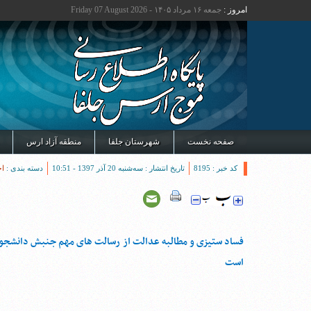
امروز :
جمعه ۱۶ مرداد ۱۴۰۵ - Friday 07 August 2026
صفحه نخست
شهرستان جلفا
منطقه آزاد ارس
کد خبر : 8195
تاریخ انتشار : سه‌شنبه 20 آذر 1397 - 10:51
دسته بندی :
اخ
فساد ستیزی و مطالبه عدالت از رسالت های مهم جنبش دانشجو
است