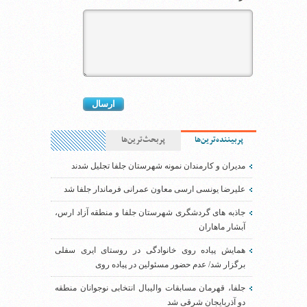
پربیننده‌ترین‌ها
پربحث‌ترین‌ها
مدیران و کارمندان نمونه شهرستان جلفا تجلیل شدند
علیرضا یونسی ارسی معاون عمرانی فرماندار جلفا شد
جاذبه های گردشگری شهرستان جلفا و منطقه آزاد ارس،
آبشار ماهاران
همایش پیاده روی خانوادگی در روستای ایری سفلی
برگزار شد/ عدم حضور مسئولین در پیاده روی
جلفا، قهرمان مسابقات والیبال انتخابی نوجوانان منطقه
دو آذربایجان شرقی شد