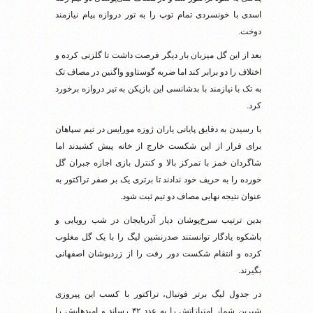
اسدی با خونسردی تمام توپ را به تور دروازه پیام نیازمند
دوخت.
بعد از این گل میزبان بار دیگر فرصت داشت تا گلزنی کرده و
اختلاف را دو برابر کند اما ضربه گوستاوو واگنین در مصاف تک
به تک با نیازمند با بدشانسی این بازیکن به تیر دروازه برخورد
کرد.
با رسیدن به دقایق پایانی یاران ژوزه مورایس در تیم سپاهان
برای فرار از این شکست خارج از خانه پیش کشیدند اما
شاگردان خمز با تمرکز بالا و کنترل بازی اجازه جبران گل
خورده را به حریف خود ندادند تا برتری یک بر صفر تراکتور به
عنوان نتیجه نهایی مصاف دو تیم ثبت شود.
بدین ترتیب سرخ‌پوشان دیار آذربایجان در شب رویایی و
باشکوه یادگار توانستند صدرنشین لیگ را با یک گل مغلوب
کرده و انتقام شکست دور رفت را از زردپوشان اصفهانی
بگیرند.
در جدول لیگ برتر فوتبال، تراکتور با کسب این پیروزی
شیرین شمار امتیازاتش را به عدد ۴۲ رساند و امیدهایش را