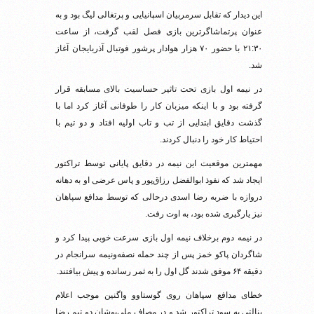
این دیدار که تقابل سرمربیان اسپانیایی و پرتغالی لیگ بود و به
عنوان پرتماشاگرترین بازی فصل لقب گرفت، از ساعت
۲۱:۳۰ با حضور ۷۰ هزار هوادار پرشور فوتبال آذربایجان آغاز
شد.
در نیمه اول بازی تحت تاثیر حساسیت بالای مسابقه قرار
گرفته بود و با اینکه میزبان کار را طوفانی آغاز کرد اما با
گذشت دقایق ابتدایی از تب و تاب اولیه افتاد و دو تیم با
احتیاط کار خود را دنبال کردند.
مهمترین موقعیت این نیمه در دقایق پایانی توسط تراکتور
ایجاد شد که نفوذ ابوالفضل رزاق‌پور و پاس عرضی او به دهانه
دروازه با ضربه رضا اسدی درحالی که توسط مدافع سپاهان
نیز یارگیری شده بود، به اوت رفت.
در نیمه دوم برخلاف نیمه اول بازی سرعت خوبی پیدا کرد و
شاگردان پاکو خمز پس از چند حمله نصفه‌ونیمه سرانجام در
دقیقه ۶۴ موفق شدند گل اول را به ثمر رسانده و پیش بیافتند.
خطای مدافع سپاهان روی گوستاوو واگنین موجب اعلام
پنالتی به سود تراکتور شد و در مصاف ملی‌پوشان دو تیم رضا