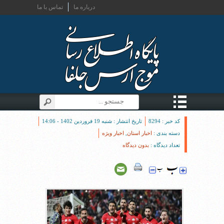
درباره ما
تماس با ما
کد خبر : 8294
تاریخ انتشار : شنبه 19 فروردین 1402 - 14:06
دسته بندی :
اخبار استان
,
اخبار ویژه
تعداد دیدگاه :
بدون دیدگاه