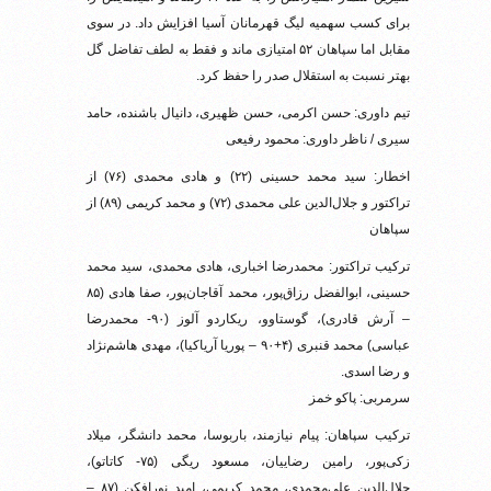
برای کسب سهمیه لیگ قهرمانان آسیا افزایش داد. در سوی
مقابل اما سپاهان ۵۲ امتیازی ماند و فقط به لطف تفاضل گل
بهتر نسبت به استقلال صدر را حفظ کرد.
تیم داوری: حسن اکرمی، حسن ظهیری، دانیال باشنده، حامد
سیری / ناظر داوری: محمود رفیعی
اخطار: سید محمد حسینی (۲۲) و هادی محمدی (۷۶) از
تراکتور و جلال‌الدین علی محمدی (۷۲) و محمد کریمی (۸۹) از
سپاهان
ترکیب تراکتور: محمدرضا اخباری، هادی محمدی، سید محمد
حسینی، ابوالفضل رزاق‌پور، محمد آقاجان‌پور، صفا هادی (۸۵
– آرش قادری)، گوستاوو، ریکاردو آلوز (۹۰- محمدرضا
عباسی) محمد قنبری (۴+۹۰ – پوریا آریاکیا)، مهدی هاشم‌نژاد
و رضا اسدی.
سرمربی: پاکو خمز
ترکیب سپاهان: پیام نیازمند، باربوسا، محمد دانشگر، میلاد
زکی‌پور، رامین رضاییان، مسعود ریگی (۷۵- کاتاتو)،
جلال‌الدین علی‌محمدی، محمد کریمی، امید نورافکن (۸۷ –