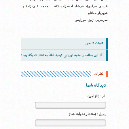
عیسی مرادی)، فرشاد احمدزاده (۸۷ – محمد علی‌نژاد) و
شهریار مغانلو
سرمربی: ژوزه مورایس
کلمات کلیدی :
اگر این مطلب را مفید ارزیابی کردید لطفاً به اشتراک بگذارید :
نظرات
دیدگاه شما
نام : (الزامی)
ایمیل : (منتشر نخواهد شد)