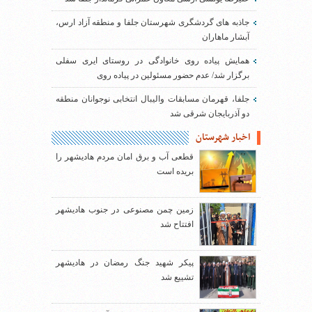
جاذبه های گردشگری شهرستان جلفا و منطقه آزاد ارس،
آبشار ماهاران
همایش پیاده روی خانوادگی در روستای ایری سفلی
برگزار شد/ عدم حضور مسئولین در پیاده روی
جلفا، قهرمان مسابقات والیبال انتخابی نوجوانان منطقه
دو آذربایجان شرقی شد
اخبار شهرستان
قطعی آب و برق امان مردم هادیشهر را
بریده است
زمین چمن مصنوعی در جنوب هادیشهر
افتتاح شد
پیکر شهید جنگ رمضان در هادیشهر
تشییع شد