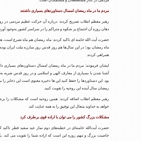
مردمی در کنار مستضعفان و مستمندان است.
مردم ما در ماه رمضان امسال دستاوردهای بسیاری داشتند
رهبر معظم انقلاب تصریح کردند: درباره آن حرکت عظیم مردمی در روز 
دهان روزه آن اجتماع پر شکوه و متراکم را در سراسر کشور به‌وجود آوردن
حضرت آیت الله خامنه ای تاکید کردند: ماه رمضان هم ماه تضرع است، هم
ماه رمضان بود؛ در این سال‌ها هم روز قدس روز مبارزه ملت ایران بود
همراهی کردند.
ایشان فرمودند: مردم ما در ماه رمضان امسال دستاوردهای بسیاری داشت
آشنا شدن با بسیاری از معارف الهی و اسلامی و در روز قدس ضربه به 
بود. این دستاوردها را حفظ کنید این ها ذخیره معنوی است این ذخایر را بر
رمضان سال آینده این روحیه را تقویت کنید.
رهبر معظم انقلاب اضافه کردند: همین روحیه است که مشکلات را برط
خواهد به خداوند متعال این توفیق را به همه عنایت کند.
مشکلات بزرگ کشور را می توان با اراده قوی برطرف کرد
حضرت آیت‌الله خامنه‌ای در خطبه‌های دوم نماز عید سعید فطر تاکید
خاصیت بزرگ و مهم روزه این است که اراده شما را تقویت می کند. یک 