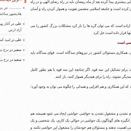
 بیشتری پیدا کرده بعد از ماه رمضان باید در راه رضای الهی و در راه
..............
در
بز
ین کرده است و جامعه اسلامی متضمن تقویت و هموار کردن راه و آسان
هادیشهر ساخته
علی
در
آغاز به
ت اراده است که می توان گره ها را باز کرد مشکلات بزرگ کشور را می
آزاد ارس
نها قرار داده است حل کرد.
علی
در
امید کم
ساسی است
سفیر
در
نرخ بی
 همکاری مسئولان کشور در نیروهای سه‌گانه است. قوای سه‌گانه باید
سعید
در
نرخ بی
برای تشکیل این سه قوه. اگر چنانچه این سه قوه با هم بطور کامل
دیگر نشوند، راه را برای همدیگر هموار کنند، باز کنند.
که این همکاری و هم افزایی و همدلی را چگونه می توان به وجود آورد؛
رم نشدن و مشغول نشدن به حواشی. حواشی ایجاد می شود همیشه هم
و انگیزه های گوناگون یک حواشی در حوالی یک کاری، یک شخصی و یک
شی اهمیت ندهند و مسئولان هم خودشان را مشغول این حواشی نکنند و