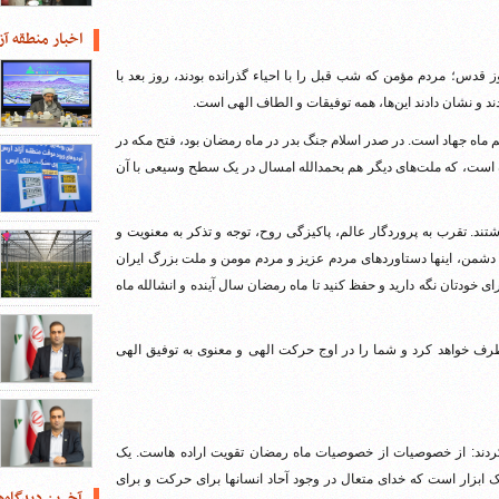
اخبار منطقه آز
قدس؛ مردم مؤمن که شب قبل را با احیاء گذرانده بودند، روز بعد با
د و نشان دادند این‌ها، همه توفیقات و الطاف الهی است.
 ماه جهاد است. در صدر اسلام جنگ بدر در ماه رمضان بود، فتح مکه در
ه است، که ملت‌های دیگر هم بحمدالله امسال در یک سطح وسیعی با‌ آن
ند. تقرب به پروردگار عالم، پاکیزگی روح، توجه و تذکر به معنویت و
دشمن، اینها دستاوردهای مردم عزیز و مردم مومن و ملت بزرگ ایران
ای خودتان نگه دارید و حفظ کنید تا ماه رمضان سال آینده و انشالله ماه
رف خواهد کرد و شما را در اوج حرکت الهی و معنوی به توفیق الهی
 کردند: از خصوصیات از خصوصیات ماه رمضان تقویت اراده هاست. یک
ابزار است که خدای متعال در وجود آحاد انسانها برای حرکت و برای
آخرین دیدگاه‌ه