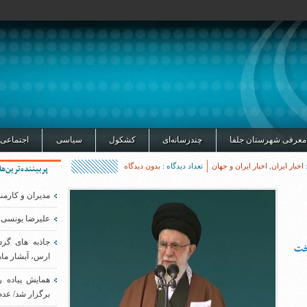
معرفی شهرستان جلفا
چندرسانه‌ای
کشکول
سیاسی
اجتماعی
اخبار ایران
,
اخبار ایران و جهان
تعداد دیدگاه :
بدون دیدگاه
پربیننده‌ترین‌ها
مدیران و کارمن
علیرضا یونسی 
جاذبه های گر
اخت
ارس، آبشار ماه
همایش پیاده 
برگزار شد/ عدم