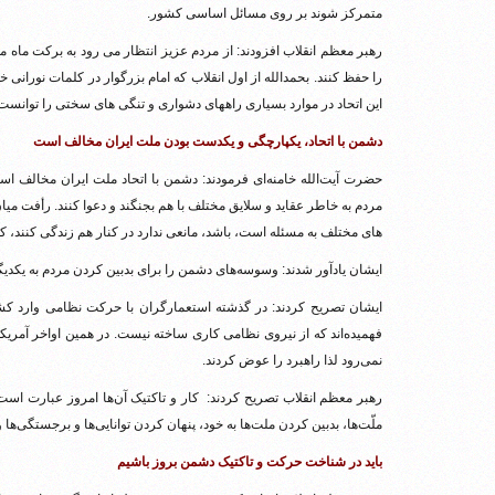
متمرکز شوند بر روی مسائل اساسی کشور.
رهبر معظم انقلاب افزودند: از مردم عزیز انتظار می رود به برکت ماه 
را حفظ کنند. بحمدالله از اول انقلاب که امام بزرگوار در کلمات نورانی خ
این اتحاد در موارد بسیاری راههای دشواری و تنگی های سختی را توانست ب
دشمن با اتحاد، یکپارچگی و یکدست بودن ملت ایران مخالف است
حضرت آیت‌الله خامنه‌ای فرمودند: دشمن با اتحاد ملت ایران مخالف
مردم به خاطر عقاید و سلایق مختلف با هم بجنگند و دعوا کنند. رأفت میا
های مختلف به مسئله است، باشد، مانعی ندارد در کنار هم زندگی کنند، کار
ایشان یادآور شدند: وسوسه‌های دشمن را برای بدبین کردن مردم به یکد
ایشان تصریح کردند: در گذشته استعمارگران با حرکت نظامی وارد کشور
فهمیده‌اند که از نیروی نظامی کاری ساخته نیست. در همین اواخر آمریکا
نمی‌رود لذا راهبرد را عوض کردند.
رهبر معظم انقلاب تصریح کردند: کار و تاکتیک آن‌ها امروز عبارت است 
ملّت‌ها، بدبین کردن ملت‌ها به خود، پنهان کردن توانایی‌ها و برجستگی‌ها 
باید در شناخت حرکت و تاکتیک دشمن بروز باشیم