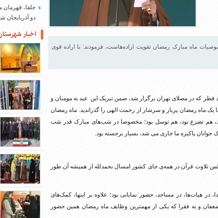
جلفا، قهرمان م
دو آذربایجان 
اخبار شهرستان
صوصیات ماه مبارک رمضان تقویت اراده‌هاست، فرمودند: با اراده قوی
د فطر که در مصلای تهران برگزار شد، ضمن تبریک این عید به مومنان و
یک ماه رمضان پربار و سرشار از رحمت الهی را گذراندید. ماه رمضان
بود، هم تضرع بود، هم توسل بود؛ مخصوصا در شب‌های مبارک قدر شب
 جوانان پاکیزه‌ ما جاری می شد، بسیار برجسته بود.
لس تلاوت قرآن در همه‌ی جای کشور امسال بحمدلله از همیشه آن طور
در هیات‌ها، در مساجد، حضور نمایانی بود؛ علاوه بر اینها، کمک‌های
مستضعفان و به فقرا که یکی از مهمترین وظایف ماه رمضان همین حضور