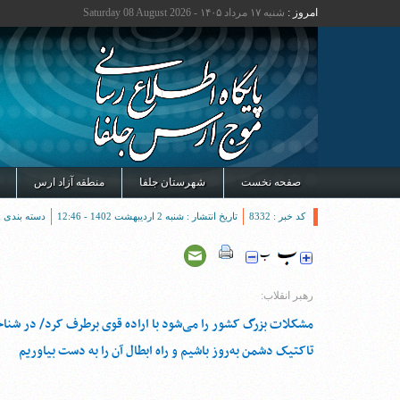
امروز :
شنبه ۱۷ مرداد ۱۴۰۵ - Saturday 08 August 2026
صفحه نخست
شهرستان جلفا
منطقه آزاد ارس
کد خبر : 8332
تاریخ انتشار : شنبه 2 اردیبهشت 1402 - 12:46
دسته بندی :
رهبر انقلاب:
مشکلات بزرگ کشور را می‌شود با اراده قوی برطرف کرد/ در شن
تاکتیک دشمن به‌روز باشیم و راه ابطال آن را به دست بیاوریم