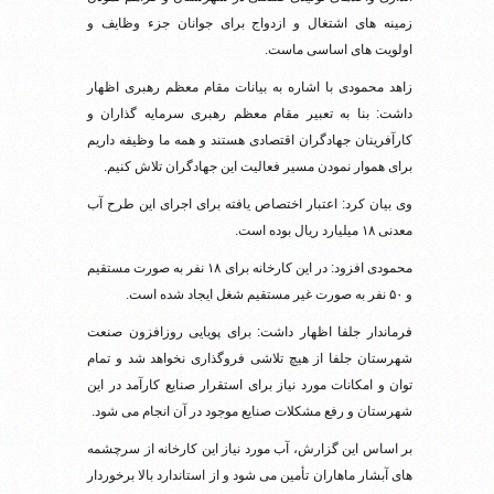
زمینه های اشتغال و ازدواج برای جوانان جزء وظایف و
اولویت های اساسی ماست.
زاهد محمودی با اشاره به بیانات مقام معظم رهبری اظهار
داشت: بنا به تعبیر مقام معظم رهبری سرمایه گذاران و
کارآفرینان جهادگران اقتصادی هستند و همه ما وظیفه داریم
برای هموار نمودن مسیر فعالیت این جهادگران تلاش کنیم.
وی بیان کرد: اعتبار اختصاص یافته برای اجرای این طرح آب
معدنی ۱۸ میلیارد ریال بوده است.
محمودی افزود: در این کارخانه برای ۱۸ نفر به صورت مستقیم
و ۵۰ نفر به صورت غیر مستقیم شغل ایجاد شده است.
فرماندار جلفا اظهار داشت: برای پویایی روزافزون صنعت
شهرستان جلفا از هیچ تلاشی فروگذاری نخواهد شد و تمام
توان و امکانات مورد نیاز برای استقرار صنایع کارآمد در این
شهرستان و رفع مشکلات صنایع موجود در آن انجام می شود.
بر اساس این گزارش، آب مورد نیاز این کارخانه از سرچشمه
های آبشار ماهاران تأمین می‏ شود و از استاندارد بالا برخوردار