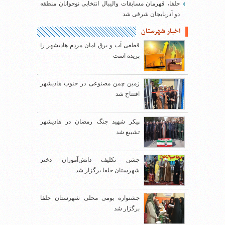
جلفا، قهرمان مسابقات والیبال انتخابی نوجوانان منطقه
دو آذربایجان شرقی شد
اخبار شهرستان
قطعی آب و برق امان مردم هادیشهر را
بریده است
زمین چمن مصنوعی در جنوب هادیشهر
افتتاح شد
پیکر شهید جنگ رمضان در هادیشهر
تشییع شد
جشن تکلیف دانش‌آموزان دختر
شهرستان جلفا برگزار شد
جشنواره بومی محلی شهرستان جلفا
برگزار شد