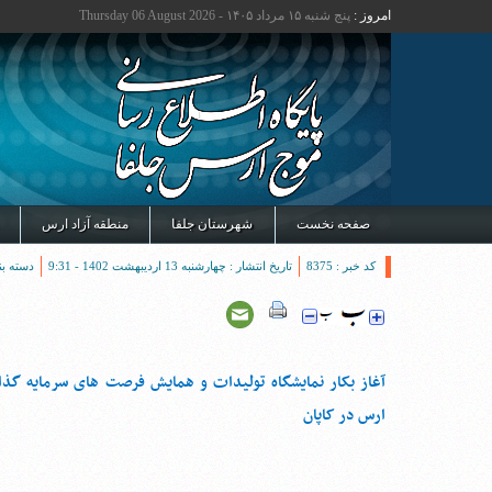
امروز :
پنج شنبه ۱۵ مرداد ۱۴۰۵ - Thursday 06 August 2026
صفحه نخست
شهرستان جلفا
منطقه آزاد ارس
کد خبر : 8375
تاریخ انتشار : چهارشنبه 13 اردیبهشت 1402 - 9:31
دسته بن
آغاز بکار نمایشگاه تولیدات و همایش فرصت های سرمایه گذا
ارس در کاپان