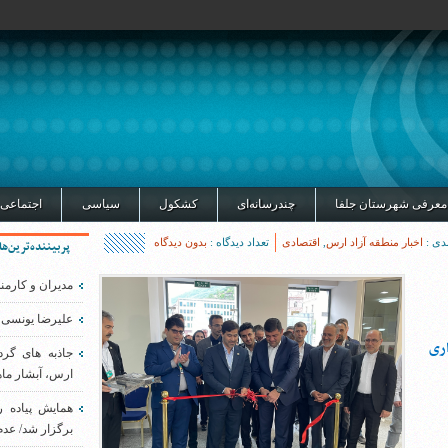
معرفی شهرستان جلفا
چندرسانه‌ای
کشکول
سیاسی
اجتماعی
دی :
اخبار منطقه آزاد ارس
,
اقتصادی
تعداد دیدگاه :
بدون دیدگاه
پربیننده‌ترین‌ها
مدیران و کارمن
علیرضا یونسی 
ری
جاذبه های گر
ارس، آبشار ماه
همایش پیاده 
برگزار شد/ عدم