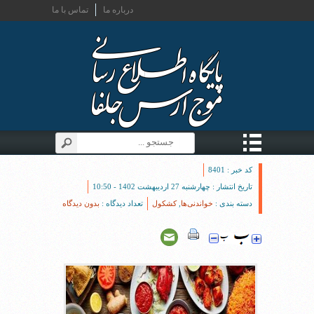
درباره ما
تماس با ما
کد خبر : 8401
تاریخ انتشار : چهارشنبه 27 اردیبهشت 1402 - 10:50
دسته بندی :
خواندنی‌ها
,
کشکول
تعداد دیدگاه :
بدون دیدگاه