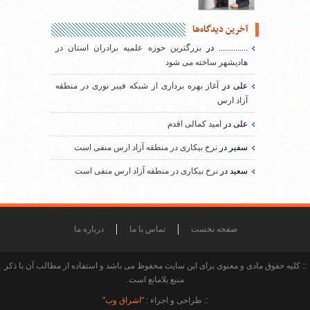
آخرین دیدگاه‌ها
..............
در
بزرگترین حوزه علمیه برادران استان در
هادیشهر ساخته می شود
علی
در
آغاز بهره برداری از شبکه فیبر نوری در منطقه
آزاد ارس
علی
در
امید کمالی اقدم
سفیر
در
نرخ بیکاری در منطقه آزاد ارس منفی است
سعید
در
نرخ بیکاری در منطقه آزاد ارس منفی است
صفحه نخست
تماس با ما
درباره ما
:: کلیه حقوق مادی و معنوی برای این سایت محفوظ می باشد و استفاده از مطالب آن با ذکر
منبع بلامانع است.
:: طراحی و اجراء :
"اشراق وب"