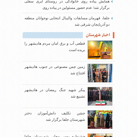
همایش پیاده روی خانوادگی در روستای ایری سفلی
برگزار شد/ عدم حضور مسئولین در پیاده روی
جلفا، قهرمان مسابقات والیبال انتخابی نوجوانان منطقه
دو آذربایجان شرقی شد
اخبار شهرستان
قطعی آب و برق امان مردم هادیشهر را
بریده است
زمین چمن مصنوعی در جنوب هادیشهر
افتتاح شد
پیکر شهید جنگ رمضان در هادیشهر
تشییع شد
جشن تکلیف دانش‌آموزان دختر
شهرستان جلفا برگزار شد
جشنواره بومی محلی شهرستان جلفا