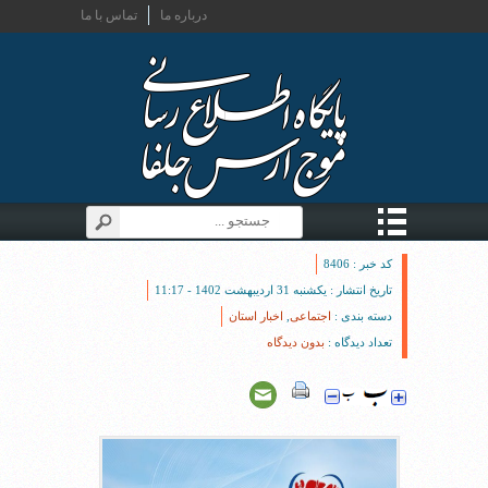
درباره ما
تماس با ما
کد خبر : 8406
تاریخ انتشار : یکشنبه 31 اردیبهشت 1402 - 11:17
دسته بندی :
اجتماعی
,
اخبار استان
تعداد دیدگاه :
بدون دیدگاه