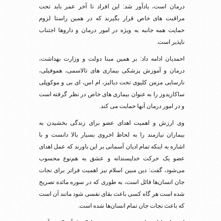
درمان است، یادآور شد: این افراد تا آخر عمر باید تحت
مراقبت های خاص قرار بگیرند که در همین راستا لزوم
حمایت همه جانبه به ویژه در امور درمان و داروها اجتناب
ناپذیر است.
احمدیان ادامه داد: بر همین مبنا دولت و وزارت بهداشت،
درمان و آموزش پزشکی بیماری های تالاسمی، هموفیلی،
نارسایی مزمن کلیوی تحت دیالیز، ام اس، ای بی و موکوپلی
ساکاریدوز را به عنوان بیماری های خاص در نظر گرفته است
و در امور درمان آنها حمایت می کند.
وی ارزش و اهمیت اهدای عضو برای زندگی بخشیدن به
بیماران نیازمند را به لحاظ اخروی بسیار بالا دانست و با
اشاره به اینکه تمام ادیان آسمانی بر این باورند که عمل اهدای
عضو یک حرکت خداپسندانه و عشق به هم‌نوع محسوب
می‌شود، گفت: دین مبین اسلام نیز اهمیت فراتر برای نجات
جان انسان‌ها قائل است، به طوری که در سوره مائده تصریح
شده است هر گاه کسی باعث بقای نفسی شود مانند آن است
که باعث نجات جان تمام انسان‌ها شده است.