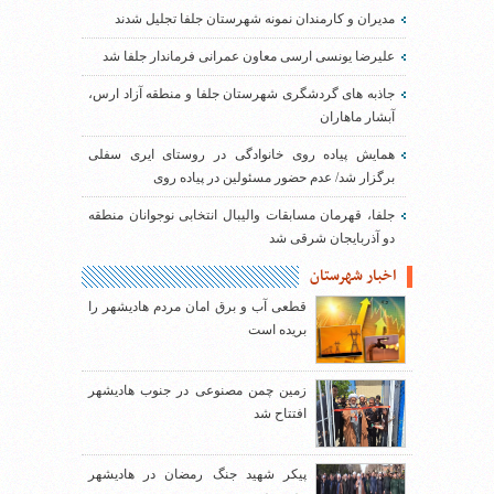
مدیران و کارمندان نمونه شهرستان جلفا تجلیل شدند
علیرضا یونسی ارسی معاون عمرانی فرماندار جلفا شد
جاذبه های گردشگری شهرستان جلفا و منطقه آزاد ارس،
آبشار ماهاران
همایش پیاده روی خانوادگی در روستای ایری سفلی
برگزار شد/ عدم حضور مسئولین در پیاده روی
جلفا، قهرمان مسابقات والیبال انتخابی نوجوانان منطقه
دو آذربایجان شرقی شد
اخبار شهرستان
قطعی آب و برق امان مردم هادیشهر را
بریده است
زمین چمن مصنوعی در جنوب هادیشهر
افتتاح شد
پیکر شهید جنگ رمضان در هادیشهر