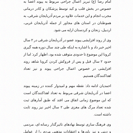
امام رضا (ع) تبریز اعمال جراحی مربوط به پیوند اعضا به
خصوص در بخش قلب و کبد توسط پزشکان و کادر درمانی
مجرب انجام و این خدمات علاوه بر مردم آذربایجان شرقی، به
هموطنان در استان های مجاور از جمله آذربایجان غربی،
اردبیل، زنجان و کردستان ارایه می شود.
وی از روند افزایشی پیوند عضو در آذربایجان شرقی در ۲ سال
اخیر خبر داد و با اشاره به اینکه طی چند سال دوره همه گیری
کرونا این موضوع تا حدودی متوقف شده بود، اظهار کرد: اما از
حدود ۲ سال قبل و پس از فروکش کردن کرونا شاهد روند
افزایشی در خصوص اعمال جراحی پیوند و نیز تعداد
اهداکنندگان هستیم.
احمدیان ادامه داد: نقطه مهم و امیدوار کننده در زمینه پیوند
اعضا در آذربایجان شرقی مربوط به تعداد اهداکنندگان است
که این موضوع زمانی اتفاق می افتد که طبق آمارهای ثبت
شده تعداد مرگ های مغزی طی ۲ سال اخیر نیز روند ثابت
داشته است.
وی فرهنگ سازی توسط نهادهای تاثیرگذار رسانه ای، مردمی
و دینی و نیز باورها و اعتقادات مذهبی مردم را از عوامل