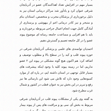
بسیار مهم در افزایش تعداد اهداکنندگان عضو در آذربایجان
شرقی عنوان کرد و یادآور شد: مراکز درمانی استان نیز به
دلیل برخورداری از پزشکان مجرب و متخصص، استادان بنام
و متبحر و نیز کادر درمانی اعم از بیهوشی و پرستاری از
آمادگی کامل جهت انجام اعمال جراحی مربوطه برخوردارند و
باید با هم افزایی و مساعدت جامعه رسانه ای موضوع پیوند
عضو را در کل جامعه تعمیم و گسترش دهیم.
احمدیان توانمندی های علمی و پزشکی آذربایجان شرقی در
حوزه پیوند قلب و کبد را در سطح بالا و مطلوب توصیف و
اضافه کرد: هم اکنون هیچ گونه مشکلی در پیوند این ۲ عضو
نداریم، اما در زمینه پیوند کلیه با وجود اینکه پیشرفت های
بسیار قابل توجهی در استان داشته ایم، در پاره ای از موارد
کمبودهایی وجود دارد که تلاش می شود این نارسائی ها نیز
رفع و تبریز در این بخش نیز به عنوان قطب در کشور و شمال
غرب مطرح شود.
به گفته وی یکی از مشکلات پیوند قلب در آذربایجان شرقی
مربوط به بخش آی سی یو و مراقبت های پس از پیوند بیمار
تحت درمان است که این موضوع نیز در حال پیگیری است.