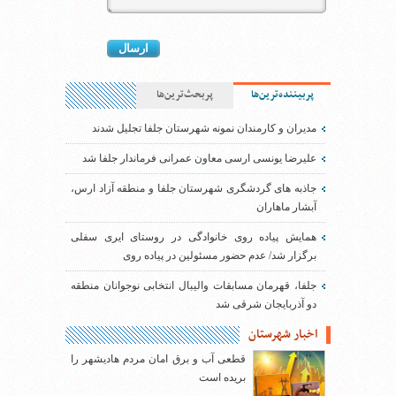
پربیننده‌ترین‌ها
پربحث‌ترین‌ها
مدیران و کارمندان نمونه شهرستان جلفا تجلیل شدند
علیرضا یونسی ارسی معاون عمرانی فرماندار جلفا شد
جاذبه های گردشگری شهرستان جلفا و منطقه آزاد ارس،
آبشار ماهاران
همایش پیاده روی خانوادگی در روستای ایری سفلی
برگزار شد/ عدم حضور مسئولین در پیاده روی
جلفا، قهرمان مسابقات والیبال انتخابی نوجوانان منطقه
دو آذربایجان شرقی شد
اخبار شهرستان
قطعی آب و برق امان مردم هادیشهر را
بریده است