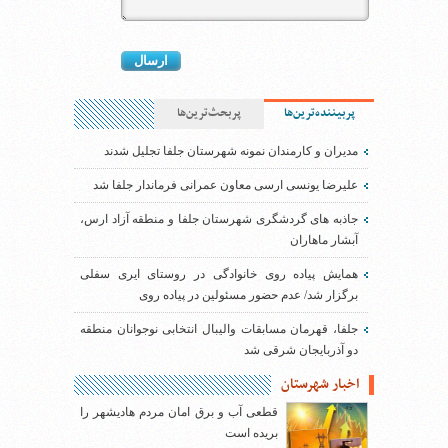
پربیننده‌ترین‌ها
پربحث‌ترین‌ها
مدیران و کارمندان نمونه شهرستان جلفا تجلیل شدند
علیرضا یونسی ارسی معاون عمرانی فرماندار جلفا شد
جاذبه های گردشگری شهرستان جلفا و منطقه آزاد ارس،
آبشار ماهاران
همایش پیاده روی خانوادگی در روستای ایری سفلی
برگزار شد/ عدم حضور مسئولین در پیاده روی
جلفا، قهرمان مسابقات والیبال انتخابی نوجوانان منطقه
دو آذربایجان شرقی شد
اخبار شهرستان
قطعی آب و برق امان مردم هادیشهر را
بریده است